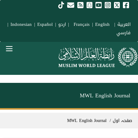
Skip to main conten
العربية
|
Français
English
|
|
اردو
|
Español
|
Indonesian
|
فارسي
menu urd
MWL English Journal
Breadcrum
صفحہ اول
MWL English Journal