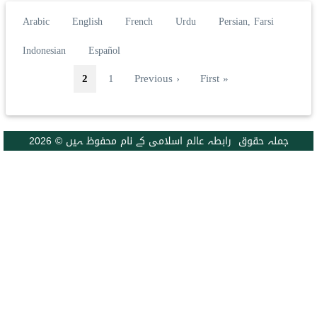
Arabic
English
French
Urdu
Persian, Farsi
Indonesian
Español
Pagination
First page
Previous page
صفحہ
Current page
2
1
‹ Previous
« First
جملہ حقوق رابطہ عالم اسلامی کے نام محفوظ ہیں © 2026