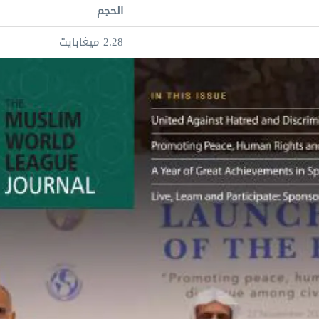
الحجم
2.28 ميغابايت