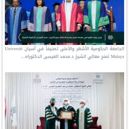
‏الجامعة الحكومية الأشهر والأعلى تصنيفاً في آسيان Universiti
Malaya تمنح معالي الشيخ د.⁧‫محمد العيسى‬⁩ الدكتوراه…