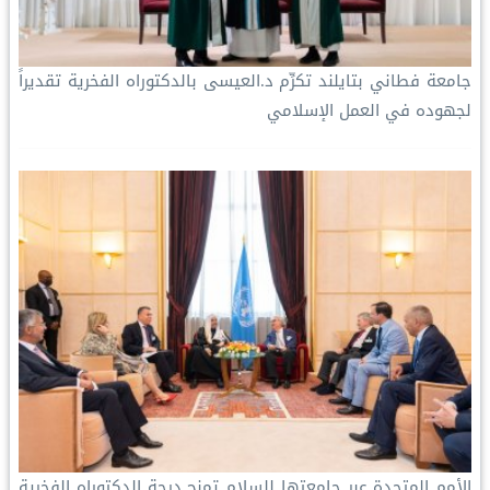
جامعة فطاني بتايلند تكرِّم د.العيسى بالدكتوراه الفخرية تقديراً
لجهوده في العمل الإسلامي
الأمم المتحدة‬⁩ عبر جامعتها للسلام تمنح درجة الدكتوراه الفخرية