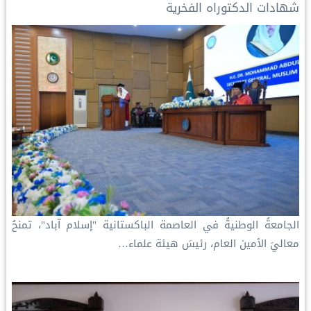
شهادات الدكتوراه الفخرية
الجامعةُ الوطنيةُ في العاصمة الباكستانية "إسلام آباد"، تمنحُ
معاليَ الأمين العام، رئيسَ هيئة علماء…