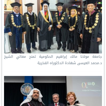
جامعة مولانا مالك إبراهيم الحكومية تمنح معالي الشيخ
د.⁧‫محمد العيسى‬⁩ شهادة الدكتوراه الفخرية