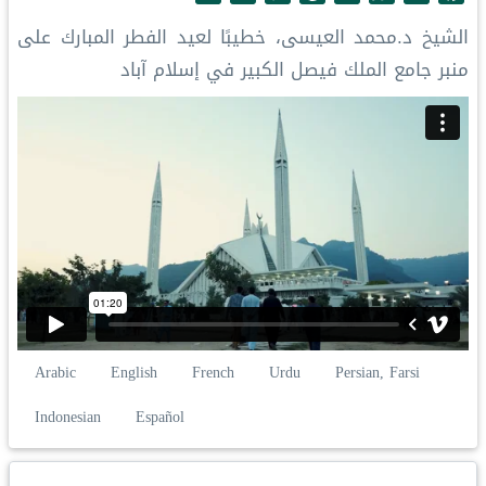
h
i
o
i
m
h
a
الشيخ د.⁧‫محمد العيسى‬⁩، خطيبًا لعيد الفطر المبارك على
a
n
p
n
a
a
c
منبر جامع الملك فيصل الكبير في إسلام آباد
r
k
y
t
i
t
e
e
e
L
e
l
s
b
d
i
r
A
o
I
n
e
p
o
n
k
s
p
k
t
Arabic
English
French
Urdu
Persian, Farsi
Indonesian
Español