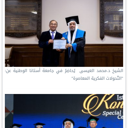
‏الشيخ د.⁧‫محمد العيسى‬⁩ ‬⁩ يُحاضِرُ في جامعة أستانا الوطنية عن:
"التّحولات الفكرية المعاصرة"