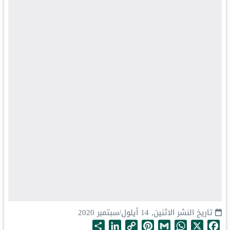
تاريخ النشر
الاثنين, 14 أيلول/سبتمبر 2020
S
L
C
P
G
W
X
F