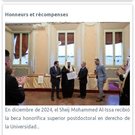
o
A
r
i
d
o
p
e
n
I
Honneurs et récompenses
k
p
s
k
n
t
En diciembre de 2024, el Sheij Mohammed Al-Issa recibió
la beca honorífica superior postdoctoral en derecho de
la Universidad...