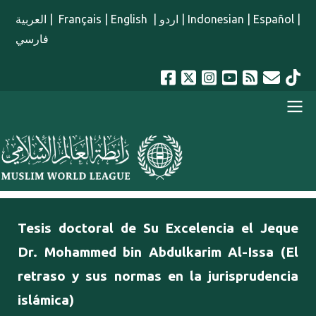
Pasar al contenido principal
العربية
|
Français
|
English
|
اردو
|
Indonesian
|
Español
|
فارسي
menu spanish
Tesis doctoral de Su Excelencia el Jeque
Dr. Mohammed bin Abdulkarim Al-Issa (El
retraso y sus normas en la jurisprudencia
islámica)