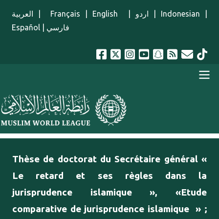
Aller au contenu principal
العربية
|
Français
|
English
|
اردو
|
Indonesian
|
Español
|
فارسي
menu french
Thèse de doctorat du Secrétaire général «
Le retard et ses règles dans la
jurisprudence islamique », «Etude
comparative de jurisprudence islamique » ;