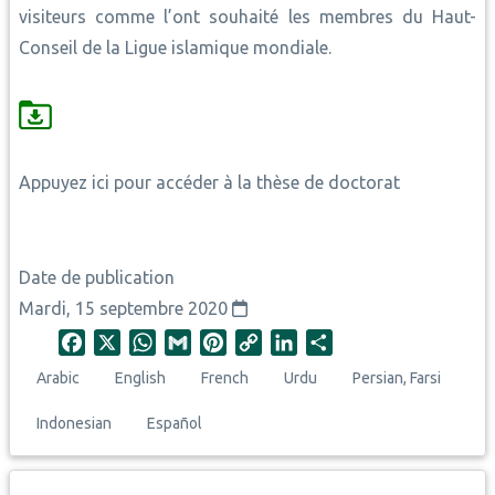
visiteurs comme l’ont souhaité les membres du Haut-
Conseil de la Ligue islamique mondiale.
Appuyez ici pour accéder à la thèse de doctorat
Date de publication
Mardi, 15 septembre 2020
F
X
W
G
P
C
L
S
a
h
m
i
o
i
h
Arabic
English
French
Urdu
Persian, Farsi
c
a
a
n
p
n
a
e
t
i
t
y
k
r
Indonesian
Español
b
s
l
e
L
e
e
o
A
r
i
d