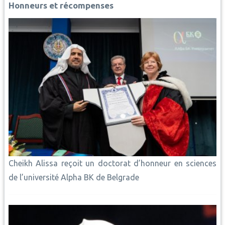
o
p
e
n
I
Honneurs et récompenses
k
p
s
k
n
t
Cheikh Alissa reçoit un doctorat d’honneur en sciences
de l’université Alpha BK de Belgrade