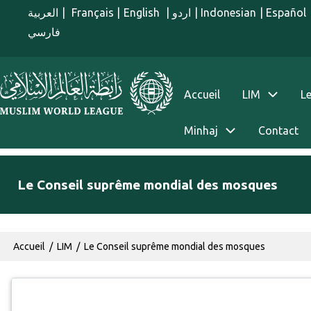
Aller au contenu principal
العربية
|
Français
|
English
|
اردو
|
Indonesian
|
Español
فارسي
menu french
Accueil
LIM
Le
Minhaj
Contact
Le Conseil suprême mondial des mosques
Fil d'Ariane
Accueil
LIM
Le Conseil suprême mondial des mosques