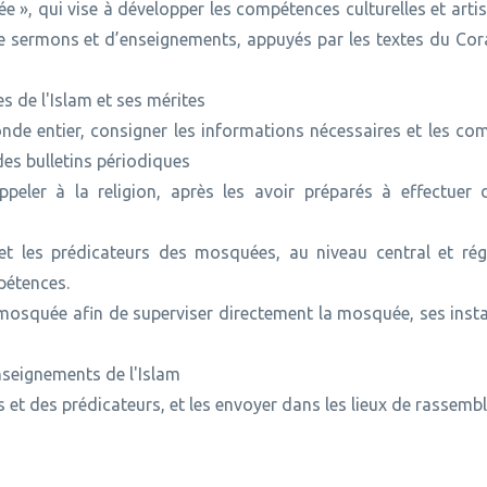
e », qui vise à développer les compétences culturelles et arti
e sermons et d’enseignements, appuyés par les textes du Cora
es de l'Islam et ses mérites
e entier, consigner les informations nécessaires et les com
 des bulletins périodiques
peler à la religion, après les avoir préparés à effectuer d
 les prédicateurs des mosquées, au niveau central et régi
pétences.
osquée afin de superviser directement la mosquée, ses instal
nseignements de l'Islam
s et des prédicateurs, et les envoyer dans les lieux de rassem