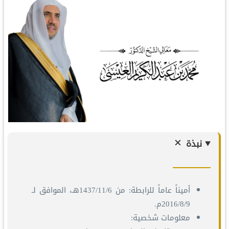
نبذة
أميناً عاماً للرابطة: من 1437/11/6هـ، الموافق لـ
2016/8/9م.
معلومات شخصية: