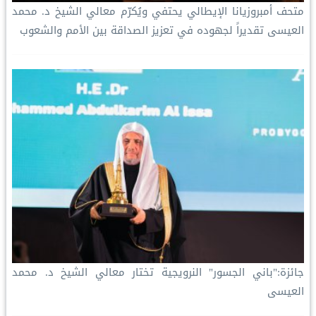
متحف أمبروزيانا الإيطالي يحتفي ويُكرّم معالي الشيخ د. محمد
العيسى تقديراً لجهوده في تعزيز الصداقة بين الأمم والشعوب
‏جائزة:"باني الجسور" النرويجية تختار معالي الشيخ د. محمد
العيسى