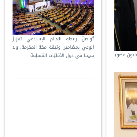
تُواصِلُ ⁧‫رابطة العالم الإسلامي‬⁩ تعزيزَ
الوعي بمضامين وثيقة مكة المكرمة، ولا
 نهضة العلماء الأندونيسية يقيم حفلاً خطابياً وحفل غداء تكريماً لمعالي الأمين العام (تضم الجمعية أكثر من 91 مليون عضو).
سيما في دول الأقليّات المُسلِمة