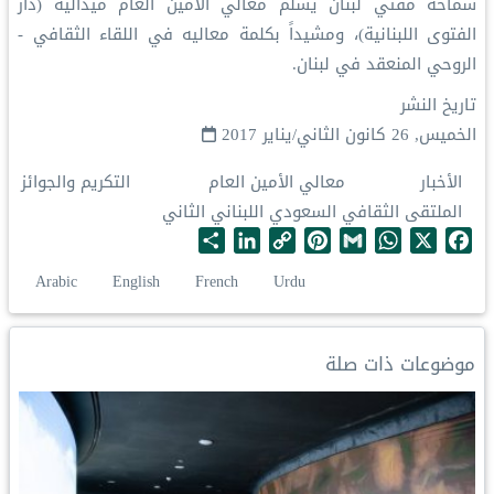
سماحة مفتي لبنان يسلم معالي الأمين العام ميدالية (دار
الفتوى اللبنانية)، ومشيداً بكلمة معاليه في اللقاء الثقافي -
الروحي المنعقد في لبنان.
تاريخ النشر
الخميس, 26 كانون الثاني/يناير 2017
الأخبار
معالي الأمين العام
التكريم والجوائز
الملتقى الثقافي السعودي اللبناني الثاني
S
L
C
P
G
W
X
F
h
i
o
i
m
h
a
Arabic
English
French
Urdu
a
n
p
n
a
a
c
r
k
y
t
i
t
e
e
e
L
e
l
s
b
موضوعات ذات صلة
d
i
r
A
o
I
n
e
p
o
n
k
s
p
k
t