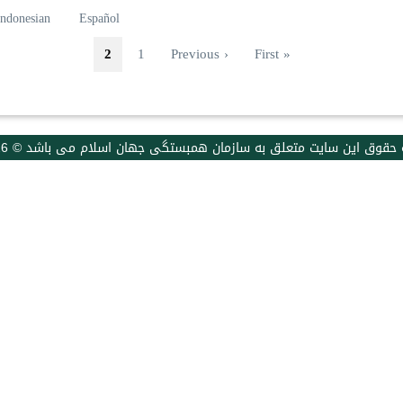
Indonesian
Español
First page
Previous page
صفحه
صفحه جاری
2
1
‹ Previous
« First
 حقوق اين سايت متعلق به سازمان همبستگی جهان اسلام می باشد © 2026