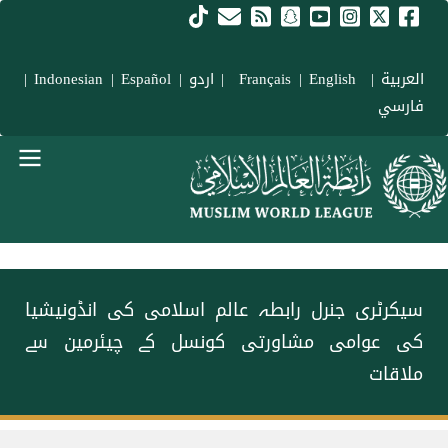
Skip to main conten
العربية
|
Français
English
|
|
اردو
|
Español
|
Indonesian
|
فارسي
menu urd
سیکرٹری جنرل رابطہ عالم اسلامی کی انڈونیشیا
کی عوامی مشاورتی کونسل کے چیئرمین سے
ملاقات
Breadcrum