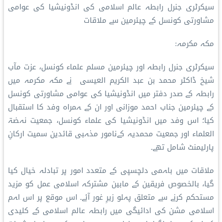
سیکرٹری جنرل رابطہ عالم اسلامی کی انڈونیشیا کی عوامی
مشاورتی کونسل کے چیئرمین سے ملاقات
مکہ مکرمہ:
سیکرٹری جنرل رابطہ اور چیئرمین مسلم علماء کونسل، عزت مآب
شیخ ڈاکٹر محمد بن عبد الکریم العیسی نے مکہ مکرمہ میں
رابطہ کے صدر دفتر میں انڈونیشیا کی عوامی مشاورتی کونسل
کے چیئرمین جناب احمد موزانی اور ان کے ہمراہ وفد کا استقبال
کیا؛ اس وفد میں انڈونیشیا کی علماء کونسل، جمعیت نہضۃ
العلماء اور جمعیت محمدیہ کےنامور مذہبی قائدین سمیت ارکانِ
پارلیمنٹ شامل تھے۔
ملاقات میں باہمی دلچسپی کے متعدد امور پر تبادلہ خیال کیا
گیا، بالخصوص فریقین کے مابین مشترکہ اسلامی عمل کو مزید
مستحکم کرنے سے متعلق پہلو زیرِ غور آئے۔ اس موقع پر اس اہم
اسلامی مشن کی ادائیگی میں رابطہ عالم اسلامی کے کلیدی