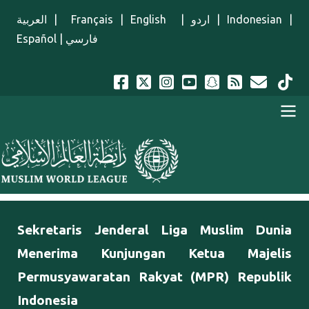
Lompat ke isi utama
العربية
|
Français
|
English
|
اردو
|
Indonesian
|
Español
|
فارسي
Menu Indonesian
Sekretaris Jenderal Liga Muslim Dunia
Menerima Kunjungan Ketua Majelis
Permusyawaratan Rakyat (MPR) Republik
Indonesia