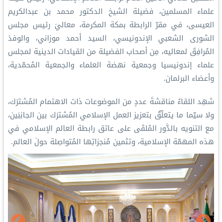
علماء المسلمين، فضيلة الشيخ الدكتور محمد بن عبدالكريم
العيسى، في مقرّ الرابطة بمكة المكرمة، معاليَ رئيس مجلس
الشورى الشعبي الإندونيسي، السيد أحمد موزاني، والوفدَ
المُرافِقَ لمعاليه، مِن أصحاب الفضيلة من القيادات الدينية لمجلس
علماء إندونيسيا وجمعية نهضة العلماء والجمعية المُحمّدية،
وأعضاء البرلمان.
شهِد اللقاءُ مناقشةَ عددٍ من الموضوعات ذات الاهتمام المُشترَك،
ولا سيّما ما يتعلّقُ بتعزيز العمل الإسلامي المُشترَك بين الجانِبَين،
مع التنويه بالدَّور المُلقَى على عاتق رابطة العالم الإسلامي في
هذه المهمّة الإسلامية، وتثمين مُنجزاتِها المُتواصِلة حولَ العالم.