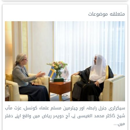
d
i
r
A
o
I
n
e
p
o
متعلقه موضوعات
n
k
s
p
k
t
سیکرٹری جنرل رابطہ اور چیئرمین مسلم علماء کونسل، عزت مآب
شیخ ڈاکٹر محمد العیسی نے، آج دوپہر ریاض میں واقع اپنے دفتر
میں…