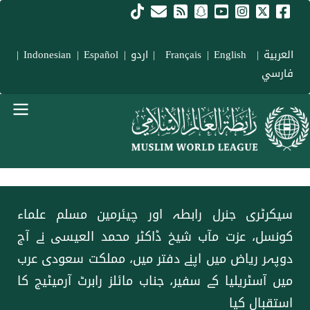
Skip to main conten
العربية
|
Français
English
|
|
اردو
|
Español
|
Indonesian
|
فارسي
menu urd
سیکرٹری جنرل رابطہ اور چیئرمین مسلم علماء
کونسل، عزت مآب شیخ ڈاکٹر محمد العیسی نے آج
دوپہر ریاض میں اپنے دفتر میں، مملکت سعودی عرب
میں آسٹریلیا کے سفیر، جناب مائلز رابرٹ آرمیٹیج کا
استقبال کیا