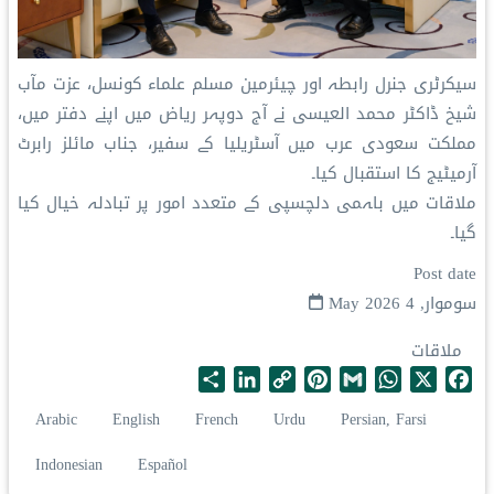
سیکرٹری جنرل رابطہ اور چیئرمین مسلم علماء کونسل، عزت مآب
شیخ ڈاکٹر محمد العیسی نے آج دوپہر ریاض میں اپنے دفتر میں،
مملکت سعودی عرب میں آسٹریلیا کے سفیر، جناب مائلز رابرٹ
آرمیٹیج کا استقبال کیا۔
ملاقات میں باہمی دلچسپی کے متعدد امور پر تبادلہ خیال کیا
گیا۔
Post date
سوموار, 4 May 2026
ملاقات
S
L
C
P
G
W
X
F
h
i
o
i
m
h
a
Arabic
English
French
Urdu
Persian, Farsi
a
n
p
n
a
a
c
r
k
y
t
i
t
e
Indonesian
Español
e
e
L
e
l
s
b