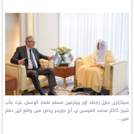
سیکرٹری جنرل رابطہ اور چیئرمین مسلم علماء کونسل، عزت مآب
شیخ ڈاکٹر محمد العیسی نے، آج دوپہر ریاض میں واقع اپنے دفتر
میں…