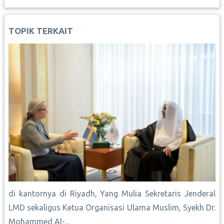
b
s
l
e
L
e
e
o
A
r
i
d
o
p
e
n
I
TOPIK TERKAIT
k
p
s
k
n
t
di kantornya di Riyadh, Yang Mulia Sekretaris Jenderal
LMD sekaligus Ketua Organisasi Ulama Muslim, Syekh Dr.
Mohammed Al-...