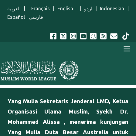
Lompat ke isi utama
العربية
|
Français
|
English
|
اردو
|
Indonesian
|
Español
|
فارسي
Menu Indonesian
Yang Mulia Sekretaris Jenderal LMD, Ketua
Organisasi Ulama Muslim, Syekh Dr.
Mohammed Alissa , menerima kunjungan
Yang Mulia Duta Besar Australia untuk