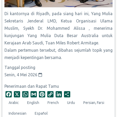
Di kantornya di Riyadh, pada siang hari ini, ​Yang Mulia
Sekretaris Jenderal LMD, Ketua Organisasi Ulama
Muslim, Syekh Dr. Mohammed Alissa , menerima
kunjungan Yang Mulia Duta Besar Australia untuk
Kerajaan Arab Saudi, Tuan Miles Robert Armitage.
​Dalam pertemuan tersebut, dibahas sejumlah topik yang
menjadi kepentingan bersama.
Tanggal posting
Senin, 4 Mei 2026
Penerimaan dan Rapat Tamu
F
X
W
G
P
C
L
S
a
h
m
i
o
i
h
Arabic
English
French
Urdu
Persian, Farsi
c
a
a
n
p
n
a
e
t
i
t
y
k
r
Indonesian
Español