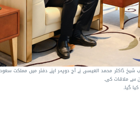
ب شیخ ڈاکٹر محمد العیسی نے آج دوپہر اپنے دفتر میں مملکت سعو
ن سے ملاقات کی۔
یا گیا۔