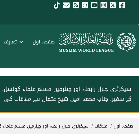
Skip to main conten
menu urd
صفحہ اول
تعارف
سیکرٹری جنرل رابطہ اور چیئرمین مسلم علماء کونسل،
کے سفیر، جناب محمد امین شیخ عثمان سے ملاقات کی
Breadcrum
صفحہ اول
ملاقات
سیکرٹری جنرل رابطہ اور چیئرمین مسلم علماء ک