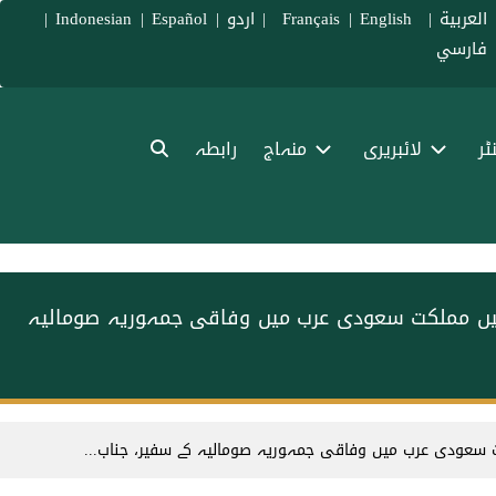
العربية
|
Français
English
|
|
اردو
|
Español
|
Indonesian
|
فارسي
ٹر
لائبریری
منہاج
رابطہ
ر میں مملکت سعودی عرب میں وفاقی جمہوریہ صومالیہ
ت سعودی عرب میں وفاقی جمہوریہ صومالیہ کے سفیر، جناب...