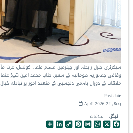
سیکرٹری جنرل رابطہ اور چیئرمین مسلم علماء کونسل، عزت مآ
وفاقی جمہوریہ صومالیہ کے سفیر، جناب محمد امین شیخ عثما
ملاقات کے دوران باہمی دلچسپی کے متعدد امور پر تبادلۂ خیال ک
Post date
بدھ, 22 April 2026
ٹیگز
ملاقات
S
L
C
P
G
W
X
F
h
i
o
i
m
h
a