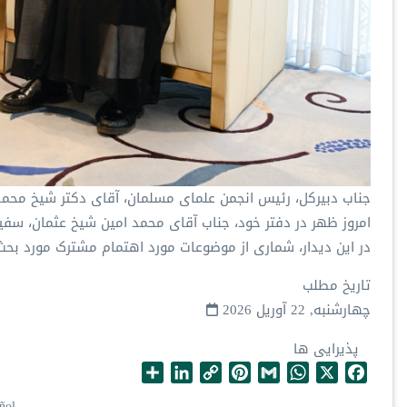
جناب دبیرکل، رئیس انجمن علمای مسلمان، آقای دکتر شیخ محم
امروز ظهر در دفتر خود، جناب آقای محمد امین شیخ عثمان، سف
در این دیدار، شماری از موضوعات مورد اهتمام مشترک مورد بحث
تاریخ مطلب
چهارشنبه, 22 آوریل 2026
پذیرایی ها
S
L
C
P
G
W
X
F
h
i
o
i
m
h
a
ñol