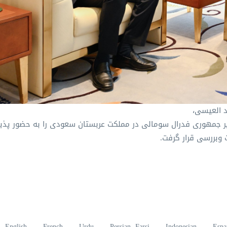
د العیسی،
یر جمهوری فدرال سومالی در مملكت عربستان سعودی را به حضور پذی
 وبررسی قرار گرفت.
English
French
Urdu
Persian, Farsi
Indonesian
Espa