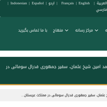
لعربية
|
Français
English
|
|
اردو
|
Español
|
Indonesian
|
ارسي
ه
مرکز رسانه
منهاج
با ما تماس بگیرید
حمد امین شیخ عثمان، سفیر جمهوری فدرال سومالی در
 عثمان، سفیر جمهوری فدرال سومالی در مملكت عربستان...