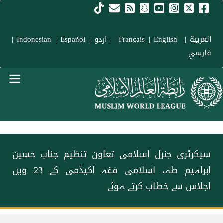
Skip to main conten
العربية
|
Français
English
|
|
اردو
|
Español
|
Indonesian
|
فارسي
menu urd
سیکرٹری جنرل اسلامی تعاون تنظیم جناب حسین
ابراہیم طہ، اسلامی فقہ اکیڈمی کے 23 ویں
اجلاس سے خطاب کرتے ہوئے
Breadcrum