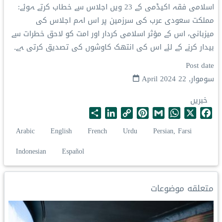
اسلامی فقہ اکیڈمی کے 23 ویں اجلاس سے خطاب کرتے ہوئے:
مملکت سعودی عرب کی سرزمین پر اس اہم اجلاس کی
میزبانی، اس کے مؤثر اسلامی کردار اور امت کو لاحق خطرات سے
بیدار کرنے کے لئے اس کی انتھک کاوشوں کی تصدیق کرتی ہے۔
Post date
سوموار, 22 April 2024
خبریں
S
L
C
P
G
W
X
F
h
i
o
i
m
h
a
Arabic
English
French
Urdu
Persian, Farsi
a
n
p
n
a
a
c
r
k
y
t
i
t
e
Indonesian
Español
e
e
L
e
l
s
b
d
i
r
A
o
I
n
e
p
o
متعلقه موضوعات
n
k
s
p
k
t