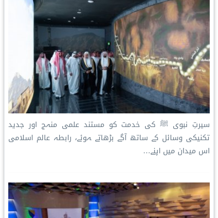
سیرتِ نبوی ﷺ کی خدمت کو مستند علمی منہج اور جدید
تکنیکی وسائل کے ساتھ آگے بڑھاتے ہوئے، رابطہ عالم اسلامی
اس میدان میں اپنے…