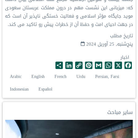
که: میزبانی این نشست مهم در درون مملکت عربستان سعودی
موید جایگاه مؤثر اسلامی و فعالیت خستگی ناپذیر آن است که
در جهت احیای امت و حفظ آن از خطرات پیش رو تاکید می کند.
تاریخ مطلب
پنج‌شنبه, 25 آوریل 2024
اخبار
S
L
C
P
G
W
X
F
h
i
o
i
m
h
a
Arabic
English
French
Urdu
Persian, Farsi
a
n
p
n
a
a
c
r
k
y
t
i
t
e
Indonesian
Español
e
e
L
e
l
s
b
d
i
r
A
o
I
n
e
p
o
سایر مباحث
n
k
s
p
k
t