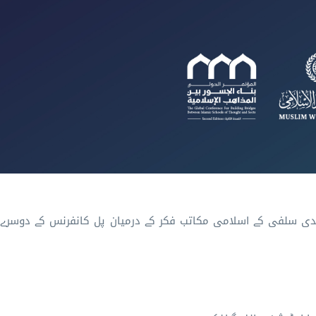
دی سلفی کے اسلامی مکاتب فکر کے درمیان پل کانفرنس کے دوسرے 