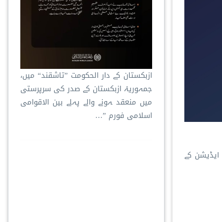
ازبکستان کے دار الحکومت ”تاشقند“ میں،
جمہوریۂ ازبکستان کے صدر کی سرپرستی
میں منعقد ہونے والے پہلے بین الاقوامی
اسلامی فورم ”…
ایڈیشن کے