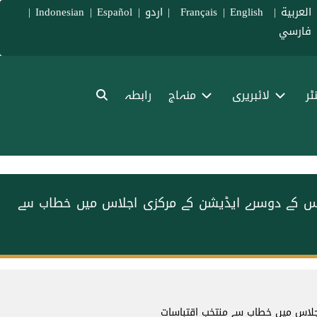
العربية
|
Français
English
|
|
اردو
|
Español
|
Indonesian
|
فارسي
ٹر
لائبریری
منہاج
رابطہ
نس کے دوسرے ایڈیشن کے مرکزی اجلاس میں خطاب سے
جلاس میں خطاب سے منتخب اقتباسات