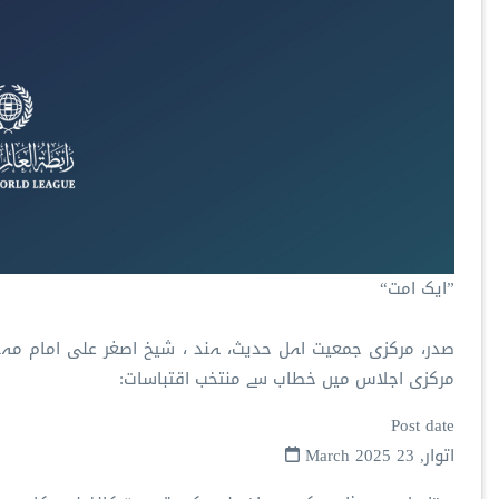
”ایک امت“
صدر، مرکزی جمعیت اہل حدیث، ہند ، شیخ اصغر علی امام مہ
مرکزی اجلاس میں خطاب سے منتخب اقتباسات:
Post date
اتوار, 23 March 2025