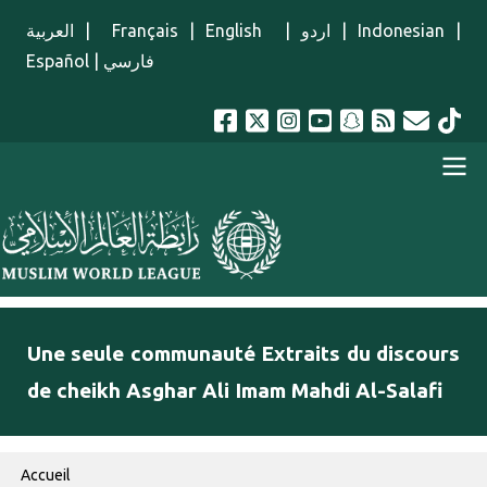
Aller au contenu principal
العربية
|
Français
|
English
|
اردو
|
Indonesian
|
Español
|
فارسي
menu french
Une seule communauté Extraits du discours
de cheikh Asghar Ali Imam Mahdi Al-Salafi
Fil d'Ariane
Accueil