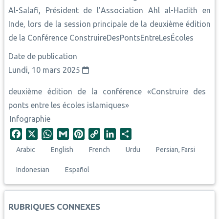
Al-Salafi, Président de l’Association Ahl al-Hadith en
Inde, lors de la session principale de la deuxième édition
de la Conférence ConstruireDesPontsEntreLesÉcoles
Date de publication
Lundi, 10 mars 2025
deuxième édition de la conférence «Construire des
ponts entre les écoles islamiques»
Infographie
F
X
W
G
P
C
L
S
a
h
m
i
o
i
h
Arabic
English
French
Urdu
Persian, Farsi
c
a
a
n
p
n
a
e
t
i
t
y
k
r
Indonesian
Español
b
s
l
e
L
e
e
o
A
r
i
d
o
p
e
n
I
RUBRIQUES CONNEXES
k
p
s
k
n