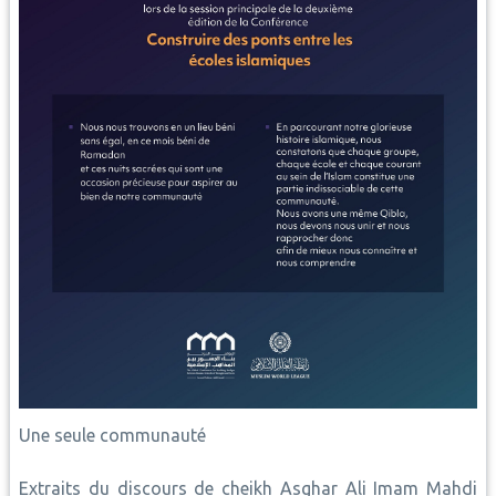
Une seule communauté
Extraits du discours de cheikh Asghar Ali Imam Mahdi