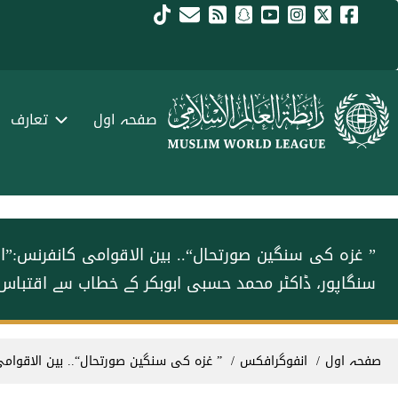
Skip to main conten
menu urd
صفحہ اول
تعارف
” غزہ کی سنگین صورتحال“.. بین الاقوامی کانفرنس:
سنگاپور، ڈاکٹر محمد حسبی ابوبکر کے خطاب سے اقتباس۔
Breadcrum
صفحہ اول
انفوگرافکس
” غزہ کی سنگین صورتحال“.. بین الاقوام