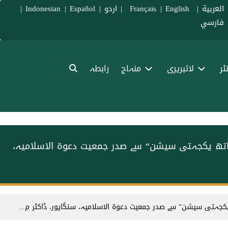
العربية
|
Français
English
|
|
اردو
|
Español
|
Indonesian
|
فارسي
ٹر
لائبریری
منہاج
رابطہ
ساتھ یکجہتی سیشن“ سے صدر جمعیت دعوۃ الاسلامیہ،
کجہتی سیشن“ سے صدر جمعیت دعوۃ الاسلامیہ، سنگاپور، ڈاکٹر م...