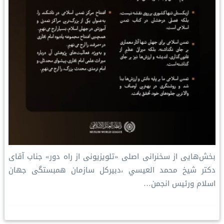
بخش‌هایی از سخنرانی اصلی «تلویزیونی از راه دور» جناب آقای
دکتر شیخ محمد العيسي ،دبیرکل سازمان همبستگی جهان
اسلام ورئیس انجمن…