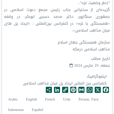
"خطر وضعیت غزه"..
گزیده‌ای از سخنرانی جناب رئیس مجمع دعوت اسلامی در
جمهوری سنگاپور، دکتر محمد حسبی ابوبکر، در وقفه
«همبستگی با غزه» در کنفرانس بین‌المللی : «ایجاد پل های
میان مذاهب اسلامی».
سازمان همبستگی جهان اسلام
مذاهب اسلامی درمکه
تاریخ مطلب
جمعه, 29 مارس 2024
اینفوگرافیک
کنفرانس بین المللی ایجاد پل میان مذاهب اسلامی
S
L
C
P
G
W
X
F
h
i
o
i
m
h
a
Arabic
English
French
Urdu
Persian, Farsi
a
n
p
n
a
a
c
r
k
y
t
i
t
e
Indonesian
Español