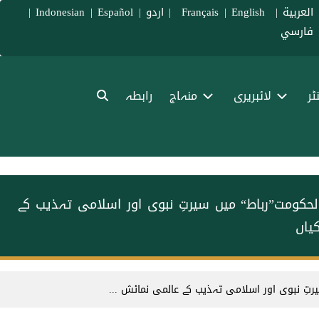
العربية
|
Français
English
|
|
اردو
|
Español
|
Indonesian
|
فارسي
ٹر
لائبریری
منہاج
رابطہ
دارالحکومت”رباط“ میں سیرتِ نبوی اور اسلامی تہذیب کے
یاں