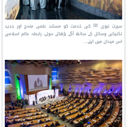
سیرتِ نبوی ﷺ کی خدمت کو مستند علمی منہج اور جدید
تکنیکی وسائل کے ساتھ آگے بڑھاتے ہوئے، رابطہ عالم اسلامی
اس میدان میں اپنے…