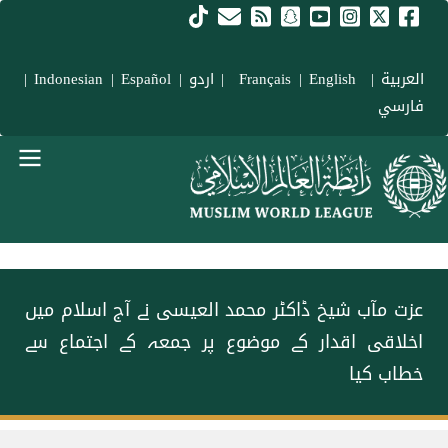
Skip to main conten
العربية
|
Français
English
|
|
اردو
|
Español
|
Indonesian
|
فارسي
menu urd
‎عزت مآب شیخ ڈاکٹر محمد العیسی نے آج اسلام میں
اخلاقی اقدار کے موضوع پر جمعہ کے اجتماع سے
خطاب کیا
Breadcrum