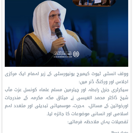
وولف انسٹی ٹیوٹ کیمبرج یونیورسٹی کے زیر اہمام ایک مرکزی
اجلاس اور ورکنگ ڈنر میں:
سیکرٹری جنرل رابطہ اور چیئرمین مسلم علماء کونسل عزت مآب
شیخ ڈاکٹر محمد العیسی نے میثاق مکہ مکرمہ کے مندرجات
اورخواتین کے مسائل، ہجرت، موسمیاتی تبدیلی اور متعدد اہم
اسلامی اور انسانی موضوعات کا جائزہ لیا۔
تفصیلات یہاں ملاحظہ فرمائیے:
Post date