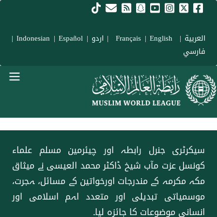
Skip to main conten
العربية
|
Français
English
|
|
اردو
|
Español
|
Indonesian
|
فارسي
menu urd
سیکرٹری جنرل رابطہ اور چیئرمین مسلم علماء
کونسل عزت مآب شیخ ڈاکٹر محمد العیسی نے میثاق
مکہ مکرمہ کے مندرجات اورخواتین کے مسائل، ہجرت،
موسمیاتی تبدیلی اور متعدد اہم اسلامی اور
انسانی موضوعات کا جائزہ لیا۔