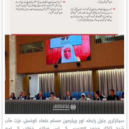
سیکرٹری جنرل رابطہ اور چیئرمین مسلم علماء کونسل، عزت مآب
شیخ ڈاکٹر محمد العیسی کے اس مرکزی خطاب کے اہم