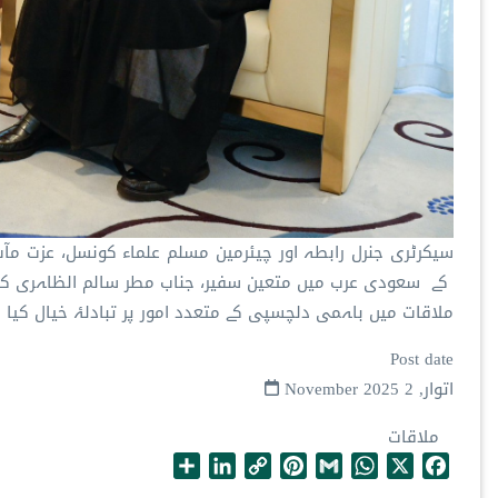
سیکرٹری جنرل رابطہ اور چیئرمین مسلم علماء کونسل، عزت مآب
کے سعودی عرب میں متعین سفیر، جناب مطر سالم الظاہری کا ا
ملاقات میں باہمی دلچسپی کے متعدد امور پر تبادلۂ خیال کیا گ
Post date
اتوار, 2 November 2025
ملاقات
S
L
C
P
G
W
X
F
h
i
o
i
m
h
a