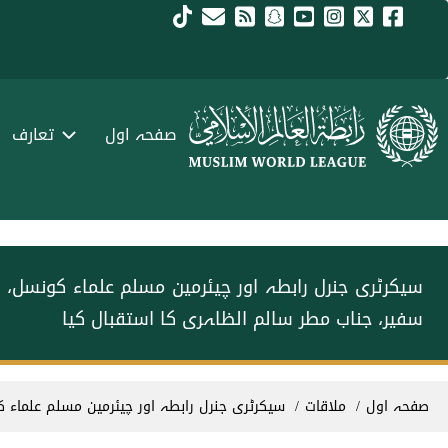
Skip to main conten
menu urd
صفحہ اول
تعارف
سیکرٹری جنرل رابطہ اور چیئرمین مسلم علماء کونسل، ع
سفیر، جناب مطر سالم الظاہری کا استقبال کیا
Breadcrum
صفحہ اول
ملاقات
سیکرٹری جنرل رابطہ اور چیئرمین مسلم علماء ک