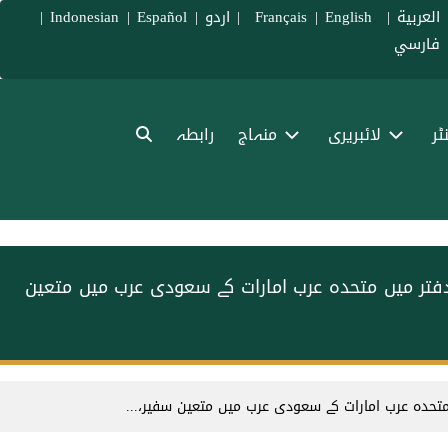
العربية
|
Français
English
|
|
اردو
|
Español
|
Indonesian
|
فارسي
ٹر
لائبریری
منہاج
رابطہ
 دفتر میں متحدہ عرب امارات کے سعودی عرب میں متعین
متحدہ عرب امارات کے سعودی عرب میں متعین سفیر،...