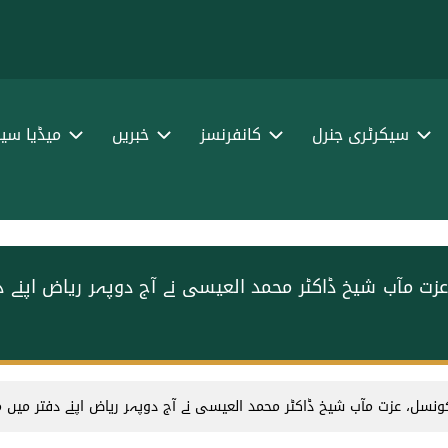
سیکرٹری جنرل
کانفرنسز
خبریں
میڈیا سین
زت مآب شیخ ڈاکٹر محمد العیسی ‏نے آج دوپہر ریاض اپنے
ونسل، عزت مآب شیخ ڈاکٹر محمد العیسی ‏نے آج دوپہر ریاض اپنے دفتر میں 