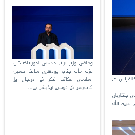
وفاقی وزیر برائے مذہبی امور،پاکستان،
عزت مآب جناب چودھری سالک حسین،
انفرنس کے
اسلامی مکاتب فکر کے درمیان پل
کانفرنس کے دوسرے ایڈیشن کے…
 چنگاریاں
تنبیہ اللہ