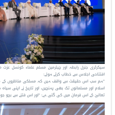
سیکرٹری جنرل رابطہ اور چیئرمین مسلم علماء کونسل عزت م
افتتاحی اجلاس سے خطاب کرتے ہوئے:
”ہم سب اس حقیقت سے واقف ہیں کہ مسلکی مناظروں کے منفی 
اسلام اور مسلمانوں تک بھی پہنچیں، اور تاریخ نے اپنی سیاہ
تعالیٰ کے اس فرمان میں کی گئی ہے: "اور اس فتنے سے بچو جو