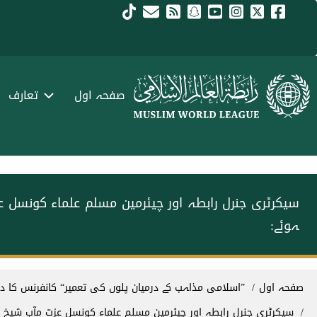
Skip to main conten
menu urd
صفحہ اول
تعارف
سیکرٹری جنرل رابطہ اور چیئرمین مسلم علماء کونسل 
ہوئے:
Breadcrum
صفحہ اول
”اسلامی مذاہب کے درمیان پلوں کی تعمیر“ کانفرنس کا د
سیکرٹری جنرل رابطہ اور چیئرمین مسلم علماء کونسل عزت مآب شیخ ڈ