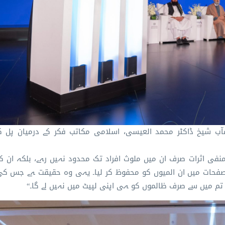
آب شیخ ڈاکٹر محمد العیسی، اسلامی مکاتب فکر کے درمیان پل ک
اثرات صرف ان میں ملوث افراد تک محدود نہیں رہے، بلکہ ان کی
 صفحات میں ان المیوں کو محفوظ کر لیا۔ یہی وہ حقیقت ہے جس کی 
 تم میں سے صرف ظالموں کو ہی اپنی لپیٹ میں نہیں لے گا۔“