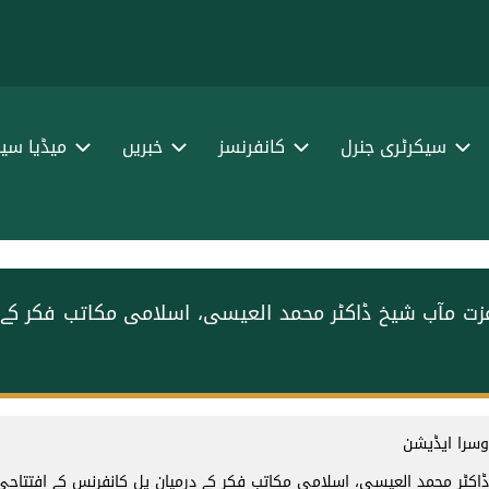
سیکرٹری جنرل
کانفرنسز
خبریں
میڈیا سین
عزت مآب شیخ ڈاکٹر محمد العیسی، اسلامی مکاتب فکر کے 
وسرا ایڈیشن
اکٹر محمد العیسی، اسلامی مکاتب فکر کے درمیان پل کانفرنس کے افتتاحی