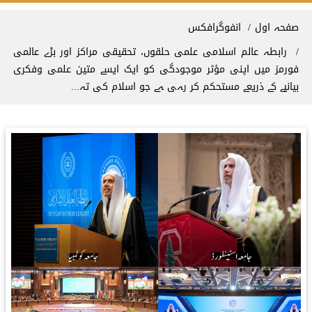
Breadcrum
صفحہ اول
انفوگرافکس
رابطہ عالم اسلامی علمی حلقوں، تحقیقی مراکز اور بڑے عالمی
فورمز میں اپنی مؤثر موجودگی کو ایک ایسے متین علمی وفکری
بیانیے کے ذریعے مستحکم کر رہی ہے جو اسلام کی تہ...