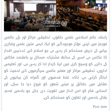
رابطہ عالم اسلامی علمی حلقوں، تحقیقی مراکز اور بڑے عالمی
فورمز میں اپنی مؤثر موجودگی کو ایک ایسے متین علمی وفکری
بیانیے کے ذریعے مستحکم کر رہی ہے جو اسلام کی تہذیبی اقدار
کا عکاس ہے۔ اسی کے ساتھ مشترکہ مسائل پر بامقصد مکالمے
کے دائرے کو وسیع کرنے میں اپنا کردار ادا کر رہی ہے، اور تعلیمی
اداروں، تحقیقی مراکز اور معتبر عالمی سرگرمیوں کی اہمیت کو
اجاگر کرتی ہے، تاکہ غلط فہمیوں اور گمراہ کن بیانیوں کے
مقابلے میں حقائق پر مبنی شعور کو فروغ دیا جا سکے، اور
انسانی فکر کو اس انداز میں تقویت دی جائے جو باہمی فہم،
بقائے باہمی اور تعاون کو مستحکم کرے۔
Post date