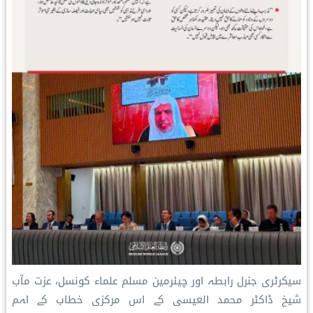
سیکرٹری جنرل رابطہ اور چیئرمین مسلم علماء کونسل، عزت مآب
شیخ ڈاکٹر محمد العیسی کے اس مرکزی خطاب کے اہم