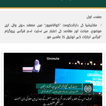
Breadcrum
صفحہ اول
ملائیشیا کے دارالحکومت ”کوالالمپور“ میں منعقد ہونے والے، اپنے
موضوع، مباحث اور مقاصد کے اعتبار سے نہایت اہم قرآنی پروگرام
”قرآنی اجازات کی توثیق کا عالمی فو...