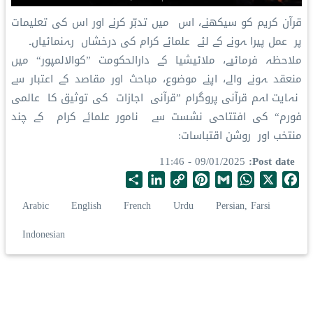
قرآن کریم کو سیکھنے، اس میں تدبّر کرنے اور اس کی تعلیمات
پر عمل پیرا ہونے کے لئے علمائے کرام کی درخشاں رہنمائیاں۔
ملاحظہ فرمائیے، ملائیشیا کے دارالحکومت ”کوالالمپور“ میں
منعقد ہونے والے، اپنے موضوع، مباحث اور مقاصد کے اعتبار سے
نہایت اہم قرآنی پروگرام ”قرآنی اجازات کی توثیق کا عالمی
فورم“ کی افتتاحی نشست سے نامور علمائے کرام کے چند
منتخب اور روشن اقتباسات:
09/01/2025 - 11:46
Post date
S
L
C
P
G
W
X
F
h
i
o
i
m
h
a
Arabic
English
French
Urdu
Persian, Farsi
a
n
p
n
a
a
c
r
k
y
t
i
t
e
Indonesian
e
e
L
e
l
s
b
d
i
r
A
o
I
n
e
p
o
n
k
s
p
k