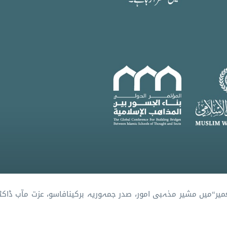
ر“میں مشیر مذہبی امور، صدر جمہوریہ برکینافاسو، عزت مآب ڈاکٹر 