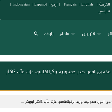
العربية
|
Français
English
|
|
اردو
|
Español
|
Indonesian
|
فارسي
ٹر
لائبریری
منہاج
رابطہ
مذہبی امور، صدر جمہوریہ برکینافاسو، عزت مآب ڈاکٹر
 امور، صدر جمہوریہ برکینافاسو، عزت مآب ڈاکٹر ابوبکر ...