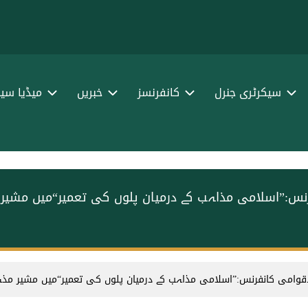
سیکرٹری جنرل
کانفرنسز
خبریں
میڈیا سین
فرنس:”اسلامی مذاہب کے درمیان پلوں کی تعمیر“میں مشیر 
لاقوامی کانفرنس:”اسلامی مذاہب کے درمیان پلوں کی تعمیر“میں مشیر مذہبی