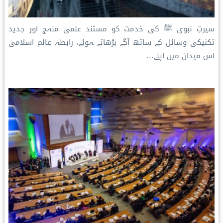
سیرتِ نبوی ﷺ کی خدمت کو مستند علمی منہج اور جدید
تکنیکی وسائل کے ساتھ آگے بڑھاتے ہوئے، رابطہ عالم اسلامی
اس میدان میں اپنے…