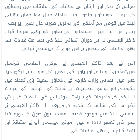
مجلس کے صدر اور ارکان سے ملاقات کی۔ ملاقات میں رہنماؤں
کے درمیان خوشگوار ماحول میں تبادلۂ خیال ہوا جہاں تھائی
لینڈ میں قومی ہم آہنگی کی بہترین صورت حال بھی زیر بحث
رہی اور اس میں مسلمانوں کے تعاون کو بھی سراہا گیا ۔
ڈاکٹر العیسی نے اس دوران تھائی لینڈ کی بدھ مت قیادت سے
بھی ملاقات کی جنہوں نے اس دورے کا خیرمقدم کیا ہے۔
اس کے بعد ڈاکٹر العیسی نے مرکزی اسلامی کونسل
میں”مذہبی رواداری اور پلوں کی تعمیر “کے عنوان سے لیکچر دیا۔
جس میں تھائی وزارت خارجہ کے رہنماؤں سمیت بڑی تعداد میں
حکومتی اور عوامی شخصیات نے شرکت کی۔ کونسل کی قیادت
نے لیکچر کے مندرجات کو سراہتے ہوئے اس کی اہمیت کے پیش
نظر اس کی اشاعت کا عندیہ دیاہے۔بعد ازاں ڈاکٹر العیسی نے
تھائی لینڈ میں موجود قدیم مسجد تون صون کا دورہ کیا
جس کی تعمیر 1610 ء میں ہوئی ہے،جہاں آپ نے مشائخ اور
ائمۂ کرام سے بھی ملاقات کی۔