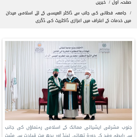
صفحہ اول
خبریں
جامعہ فطانی کی جانب سے ڈاکٹر العیسی کے لئے اسلامی میدان
میں خدمات کے اعتراف میں اعزازی ڈاکٹریٹ کی ڈگری
جنوب مشرقی ایشیائی ممالک کے اسلامی رہنماؤں کی جانب
سے رابطہ وفد کے دورۂ تھائی لینڈ اور بدھ مت قیادت سے مثبت