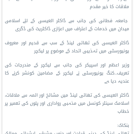
ملاقات کا خیر مقدم
جامعہ فطانی کی جانب سے ڈاکٹر العیسی کے لئے اسلامی
میدان میں خدمات کے اعتراف میں اعزازی ڈاکٹریٹ کی ڈگری
ڈاکٹر العیسی کی تھائی لینڈ کے سب سے قدیم اور معروف
یونیورسٹی میں تہذیبی اتحاد کے موضوع پر لیکچر
وزیر اعظم اور اسپیکر کی جانب سے لیکچر کے مندرجات کی
تعریف..کنگ یونیورسٹی نے لیکچر کے مضامین کونشر کرنے کا
عندیہ دیا ہے
ڈاکٹر العیسی کی تھائی لینڈ میں مشائخ اور ائمہ سے ملاقات،
اسلامک سینٹر کونسل میں مذہبی رواداری اور پلوں کی تعمیر پر
خطاب
بنکاک:
تھائی لینڈ کی دینی قیادت اور جنوب مشرقی ایشیائی ممالک