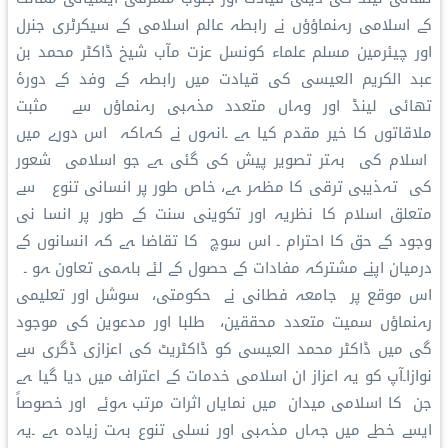
کے اسلامی رہنماؤؤں نے رابطہ عالم اسلامی کے سیکرٹری جنرل
اور چیئرمین مسلم علماء کونسل عزت مآب شیخ ڈاکٹر محمد بن
عبد الکریم العیسی کی قیادت میں رابطہ کے وفد کے دورۂ
تھائی لینڈ اور وہاں متعدد مذہبی رہنماؤں سے مثبت
ملاقاتوں کا خیر مقدم کیا ہے ۔انہوں نے کہاکہ اس دورے میں
اسلام کی بہتر تصویر پیش کی گئی ہے جو اسلامی شعور
کی تہذیبی ترقی کا مظہر ہے، خاص طور پر انسانی تنوع سے
متعلق اسلام کا نظریہ اور تکوینی سنت کے طور پر انسا نی
وجود کے حق کا احترام ۔ اس سوچ کا تقاضا ہے کہ انسانوں کے
درمیان اپنے مشترکہ مفادات کے حصول کے لئے باہمی تعاون ہو ۔
اس موقع پر جامعہ فطانی نے حکومتی، سوشل اور تعلیمی
رہنماؤں سمیت متعدد محققین، طلبا اور مدعوین کی موجود
گی میں ڈاکٹر محمد العیسی کو ڈاکٹریٹ کی اعزازی ڈگری سے
نوازا۔آپ کو یہ اعزاز ان اسلامی خدمات کے اعتراف میں دیا گیا ہے
جن کا اسلامی میدان میں نمایاں اثرات مرتب ہوئے اور خصوصاً
ایسے خطے میں جہاں مذہبی اور نسلی تنوع بہت زیادہ ہے ۔یہ