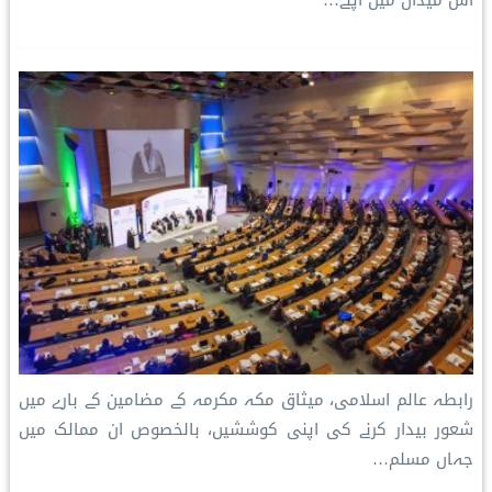
اس میدان میں اپنے…
رابطہ عالم اسلامی، میثاق مکہ مکرمہ کے مضامین کے بارے میں
شعور بیدار کرنے کی اپنی کوششیں، بالخصوص ان ممالک میں
جہاں مسلم…