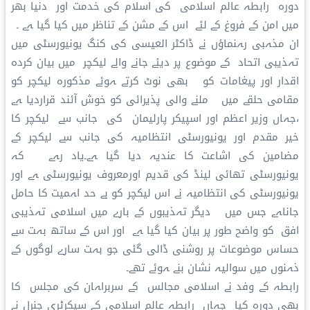
دورہ رابطہ عالم اسلامی کی اسلام کی خدمت اور دنیا بھر
میں امن کے فروغ کے لئے اس کے مشن کے تناظر میں کیا گیا ہے ۔
ان مذہبی رہنماؤں نے ڈاکٹر العیسی کی کنگ یونیورسٹی میں
تہذیبی اتحاد کے موضوع پر دیئے جانے والے لیکچر میں بیان کردہ
اقدار اور پیغامات کو بھی نوٹ کرتے ہوئے مذکورہ لیکچر کو
مقامی حلقے میں ملنے والی پذیرائی کو خوش آئند قراردیا ہے
،جہاں وزیر اعظم اور اسپیکر پارلیمان کی جانب سے لیکچر کا
خیر مقدم اور یونیورسٹی انتظامیہ کی جانب سے لیکچر کے
مضامین کی اشاعت کا عندیہ دیا گیا ہے۔یاد رہے کہ
یونیورسٹی تھائی لینڈ کی قدیم اورمعروف یونیورسٹی ہے اور
یونیورسٹی کی انتظامیہ نے اس لیکچر کو بے حد اہمیت کا حامل
جاناہے جس میں دیگر تہذیبوں کے بارے میں اسلامی تہذیبی
افق کو واضح طور پر بیان کیا گیا ہے اور اس کے ساتھ بہت سے
حساس موضوعات پر روشنی ڈالی گئی جو بہت سارے لوگوں کے
ذہنوں میں سوالیہ نشان بنے ہوئے تھے۔
رابطہ کے وفد نے اسلامی مجالس کے سربراہان کی مجلس کا
بھی دورہ کیا جہاں رابطہ عالم اسلامی کے سیکرٹری جنرل نے