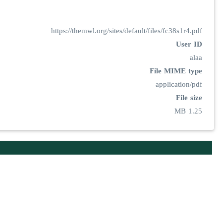
https://themwl.org/sites/default/files/fc38s1r4.pdf
User ID
alaa
File MIME type
application/pdf
File size
1.25 MB