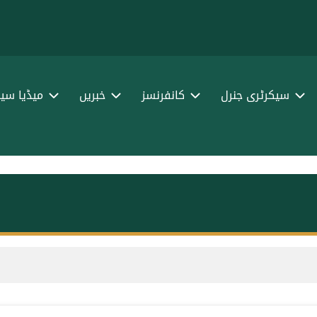
سیکرٹری جنرل
کانفرنسز
خبریں
میڈیا سین