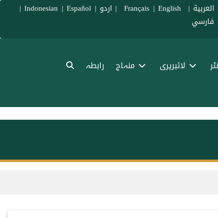
العربية
|
Français
English
|
|
اردو
|
Español
|
Indonesian
|
فارسي
ٹر
لائبریری
منہاج
رابطہ