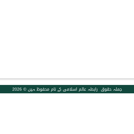
جملہ حقوق رابطہ عالم اسلامی کے نام محفوظ ہیں © 2026