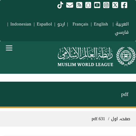
Skip to main conten
العربية
|
Français
English
|
|
اردو
|
Español
|
Indonesian
|
فارسي
menu urd
pdf
Breadcrum
صفحہ اول
631.pdf