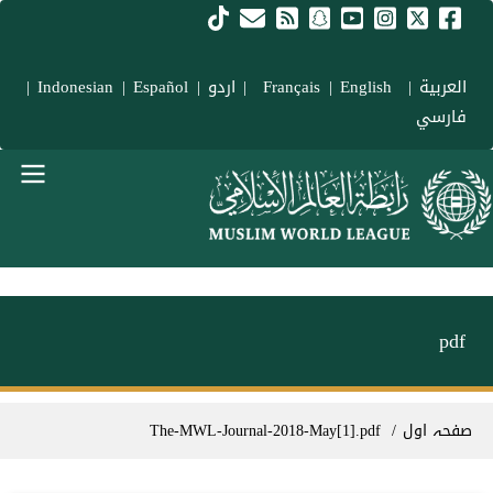
Skip to main conten
العربية
|
Français
English
|
|
اردو
|
Español
|
Indonesian
|
فارسي
menu urd
pdf
Breadcrum
صفحہ اول
The-MWL-Journal-2018-May[1].pdf