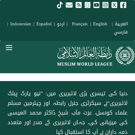
Skip to main conten
العربية
|
Français
English
|
|
اردو
|
Español
|
Indonesian
|
فارسي
menu urd
دنیا کی تیسری بڑی لائبریری میں: ”نیو یارک پبلک
لائبریری“نے سیکرٹری جنرل رابطہ اور چیئرمین مسلم
علماء کونسل، عزت مآب شیخ ڈاکٹر محمد العیسی
کی میزبانی کی، جہاں لائبریری کے صدر اور متعدد
ذمہ داران نے آپ کا استقبال کیا