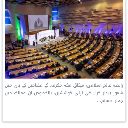
رابطہ عالم اسلامی، میثاق مکہ مکرمہ کے مضامین کے بارے میں
شعور بیدار کرنے کی اپنی کوششیں، بالخصوص ان ممالک میں
جہاں مسلم…