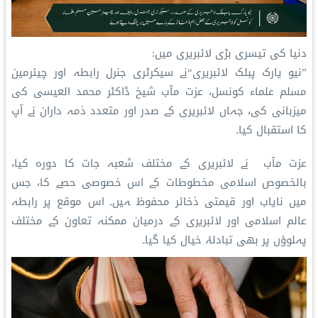
دنیا کی تیسری بڑی لائبریری میں:
”نیو یارک پبلک لائبریری“نے سیکرٹری جنرل رابطہ اور چیئرمین
مسلم علماء کونسل، عزت مآب شیخ ڈاکٹر محمد العیسی کی
میزبانی کی، جہاں لائبریری کے صدر اور متعدد ذمہ داران نے آپ
کا استقبال کیا۔
عزت مآب نے لائبریری کے مختلف شعبہ جات کا دورہ کیا،
بالخصوص اسلامی مخطوطات کے اس خصوصی حصے کا، جس
میں نایاب اور قیمتی ذخائر محفوظ ہیں۔ اس موقع پر رابطہ
عالم اسلامی اور لائبریری کے درمیان ممکنہ تعاون کے مختلف
پہلوؤں پر بھی تبادلۂ خیال کیا گیا۔