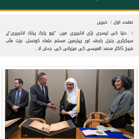
Breadcrum
صفحہ اول
خبریں
دنیا کی تیسری بڑی لائبریری میں: ”نیو یارک پبلک لائبریری“نے
سیکرٹری جنرل رابطہ اور چیئرمین مسلم علماء کونسل، عزت مآب
شیخ ڈاکٹر محمد العیسی کی میزبانی کی، جہاں لا...