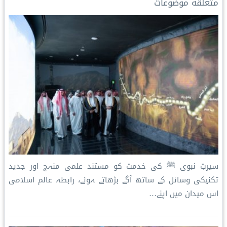
متعلقه موضوعات
n
k
s
p
k
t
سیرتِ نبوی ﷺ کی خدمت کو مستند علمی منہج اور جدید
تکنیکی وسائل کے ساتھ آگے بڑھاتے ہوئے، رابطہ عالم اسلامی
اس میدان میں اپنے…