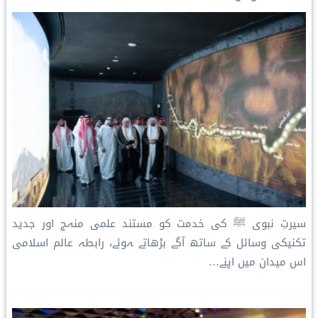
n
k
s
p
k
t
سیرتِ نبوی ﷺ کی خدمت کو مستند علمی منہج اور جدید
تکنیکی وسائل کے ساتھ آگے بڑھاتے ہوئے، رابطہ عالم اسلامی
اس میدان میں اپنے…