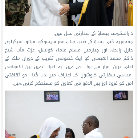
دارالحکومت بيساؤ کے صدارتی محل میں:
جمہوریہ گنی بساؤ کے صدر، جناب عمر سيسوكو امبالو سیکرٹری
جنرل رابطہ اور چیئرمین مسلم علماء کونسل، عزت مآب شیخ
ڈاکٹر محمد العیسی کو ایک خصوصی تقریب کے دوران ملک کے
اعلی ترین اعزاز سے نواز رہے ہیں۔ یہ اعزاز انہیں بین الاقوامی
مذہبی سفارتی کاوشوں کے اعتراف میں دیا گیا جو ثقافتی
امن كو فروغ اور بین الاقوامی تعاون کو مستحکم کرتی ہیں۔