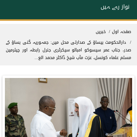
نواز رہے ہیں
Breadcrum
صفحہ اول
خبریں
دارالحکومت بيساؤ کے صدارتی محل میں: جمہوریہ گنی بساؤ کے
صدر، جناب عمر سيسوكو امبالو سیکرٹری جنرل رابطہ اور چیئرمین
مسلم علماء کونسل، عزت مآب شیخ ڈاکٹر محمد الع...