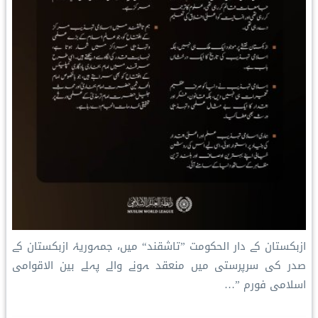
ازبکستان کے دار الحکومت ”تاشقند“ میں، جمہوریۂ ازبکستان کے
صدر کی سرپرستی میں منعقد ہونے والے پہلے بین الاقوامی
اسلامی فورم ”…