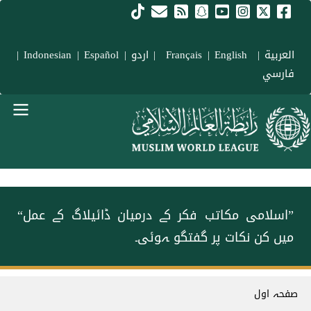
Skip to main conten
العربية
|
Français
English
|
|
اردو
|
Español
|
Indonesian
|
فارسي
menu urd
”اسلامی مکاتب فکر کے درمیان ڈائیلاگ کے عمل“
میں کن نکات پر گفتگو ہوئی۔
Breadcrum
صفحہ اول