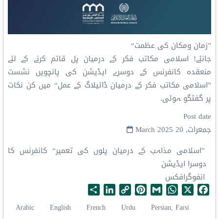
”زمان ومکان کی عظمت“
جانئے! اسلامی مکاتب فکر کے درمیان پل قائم کرنے کے لئے
منعقدہ کانفرنس کے دوسرے ایڈیشن کی پانچویں نشست
”اسلامی مکاتب فکر کے درمیان ڈائیلاگ کے عمل“ میں کن نکات
پر گفتگو ہوئی۔
Post date
جمعرات, 20 March 2025
”اسلامی مذاہب کے درمیان پلوں کی تعمیر“ کانفرنس کا
دوسرا ایڈیشن
انفوگرافکس
S
L
C
P
G
W
X
F
h
i
o
i
m
h
a
Arabic
English
French
Urdu
Persian, Farsi
a
n
p
n
a
a
c