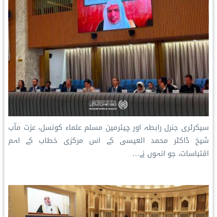
سیکرٹری جنرل رابطہ اور چیئرمین مسلم علماء کونسل، عزت مآب
شیخ ڈاکٹر محمد العیسی کے اس مرکزی خطاب کے اہم
اقتباسات، جو انہوں نے…