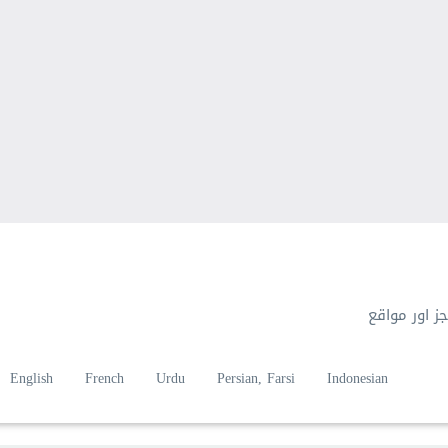
 اور مواقع
English
French
Urdu
Persian, Farsi
Indonesian