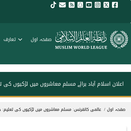
Skip to main conten
menu urd
صفحہ اول
تعارف
اعلان اسلام آباد برائے مسلم معاشروں میں لڑکیوں کی ت
Breadcrum
صفحہ اول
عالمی کانفرنس: مسلم معاشروں میں لڑکیوں کی تعلیم: چی