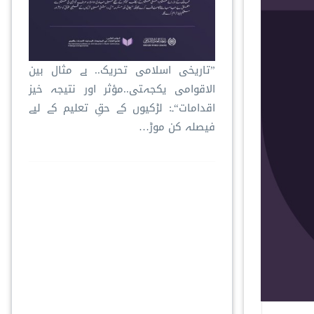
”تاریخی اسلامی تحریک.. بے مثال بین
الاقوامی یکجہتی..مؤثر اور نتیجہ خیز
اقدامات“۔: لڑکیوں کے حقِ تعلیم کے لیے
فیصلہ کن موڑ…