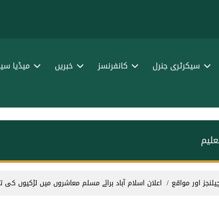
سیکرٹری جنرل
کانفرنسز
خبریں
میڈیا سین
علیم
لنجز اور مواقع
اعلان اسلام آباد برائے مسلم معاشروں میں لڑکیوں کی ت