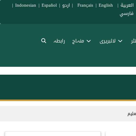
العربية
|
Français
English
|
|
اردو
|
Español
|
Indonesian
|
فارسي
ٹر
لائبریری
منہاج
رابطہ
علیم