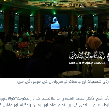
وزارتی شخصیات اور جامعات کے سربراہان کی موجودگی میں:
ب شیخ ڈاکٹر محمد العیسی نے ملائیشیا کے دارالحکومت”کوالالمپور
طہ عالم اسلامی کے زیرِاہتمام "علم اور ایمان" پروگرام اور مقابلے 