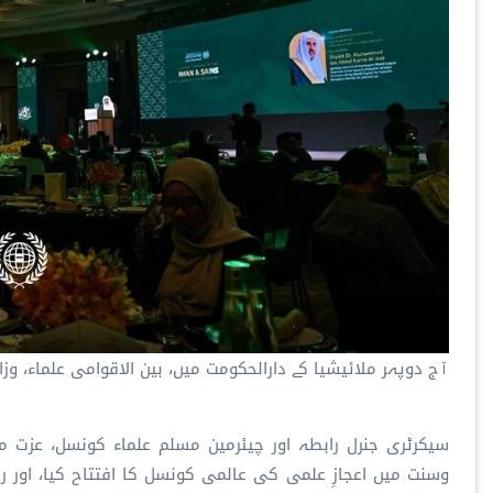
ج دوپہر ملائیشیا کے دارالحکومت میں، بین الاقوامی علماء، 
آ
سیکرٹری جنرل رابطہ اور چیئرمین مسلم علماء کونسل، عزت مآ
وسنت میں اعجازِ علمی کی عالمی کونسل کا افتتاح کیا، اور راب