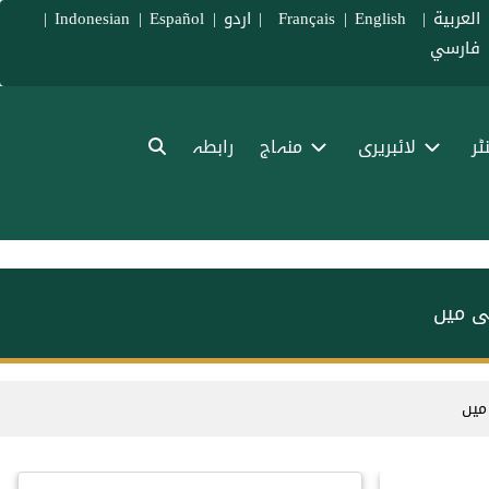
العربية
|
Français
English
|
|
اردو
|
Español
|
Indonesian
|
فارسي
ٹر
لائبریری
منہاج
رابطہ
ی میں
میں