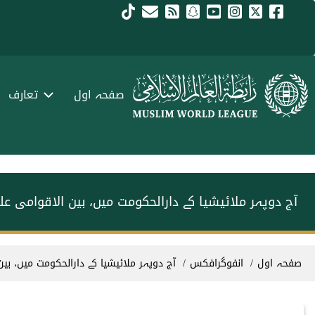
Skip to main conten
menu urd
صفحہ اول
تعارف
آج دوپہر ملائیشیا کے دارالحکومت میں، بین الاقوامی 
Breadcrum
صفحہ اول
انفوگرافکس
آج دوپہر ملائیشیا کے دارالحکومت میں، ب