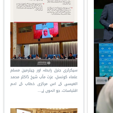
سیکرٹری جنرل رابطہ اور چیئرمین مسلم
علماء کونسل، عزت مآب شیخ ڈاکٹر محمد
العیسی کے اس مرکزی خطاب کے اہم
اقتباسات، جو انہوں نے…