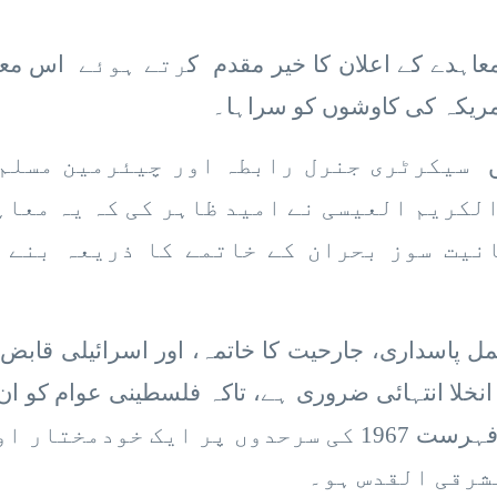
عاہدے کے اعلان کا خیر مقدم ك
رتے ہوئے
اس معا
مریکہ کی کاوشوں کو سراہا۔
ں
سیکرٹری جنرل رابطہ اور چیئرمین مسلم
الکریم العیسی نے امید ظاہر کی کہ یہ معاہ
نیت سوز بحران کے خاتمے کا ذریعہ بنے 
ل پاسداری، جارحیت کا خاتمہ، اور اسرائیلی قابض ا
خلا انتہائی ضروری ہے، تاکہ فلسطینی عوام کو ان 
جائز حقوق حاصل ہو سکیں۔ ان حقوق میں سرفہرست 1967 کی سرحدوں پر ایک خو
شرقی القدس ہو۔