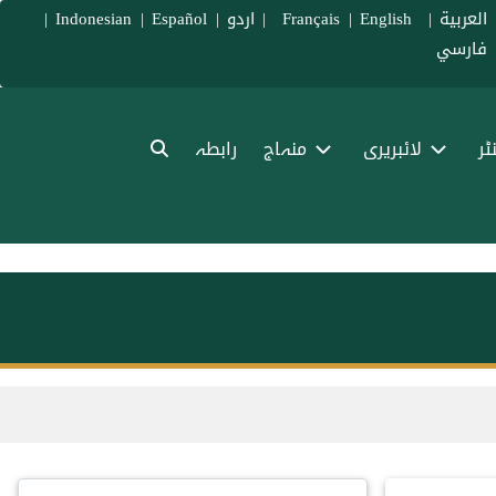
العربية
|
Français
English
|
|
اردو
|
Español
|
Indonesian
|
فارسي
ٹر
لائبریری
منہاج
رابطہ