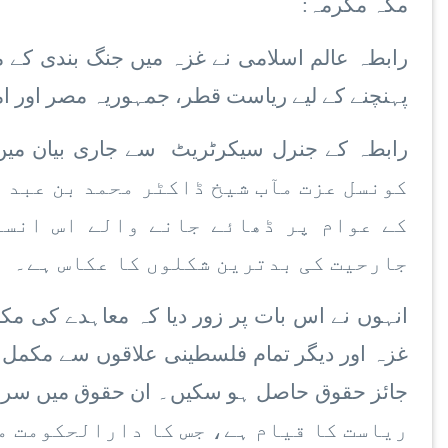
مکہ مکرمہ
:
رابطہ عالم اسلامی نے غزہ میں جنگ بندی کے م
پہنچنے کے لیے
ریاست
قطر،
جمہوریہ
مصر اور ا
رابطہ کے جنرل سیکرٹریٹ
سے جاری بیان می
کونسل عزت مآب شیخ ڈاکٹر محمد بن عبد 
کے عوام پر ڈھائے جانے والے اس انسا
جارحیت کی بدترین شکلوں کا عکاس ہے۔
انہوں نے اس بات پر زور دیا کہ معاہدے کی مکم
غزہ اور دیگر تمام فلسطینی علاقوں سے مکمل ان
ریاست کا قیام ہے، جس کا دارالحکومت م