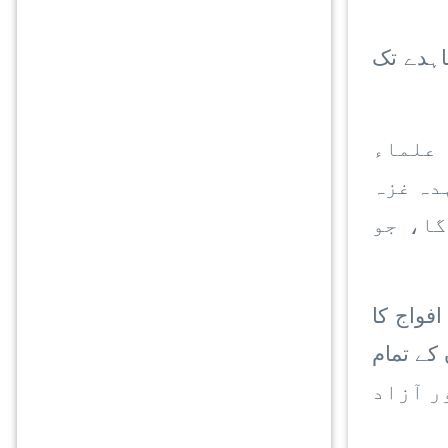
ہدے تک
 علماء
دہ غزہ
گا، جو
فواج کا
کے تمام
دمختار اور آزاد