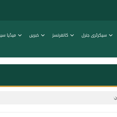
سیکرٹری جنرل
کانفرنسز
خبریں
میڈیا سین
ن: