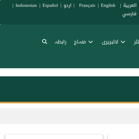
العربية
|
Français
English
|
|
اردو
|
Español
|
Indonesian
|
فارسي
ٹر
لائبریری
منہاج
رابطہ