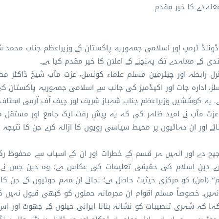
معاہدے کا خیر مقدم
 ڈونلڈ ٹرمپ اور اسلامی جمہوریہ پاکستان کے وزیراعظم جناب محمد 
دی کے معاہدے تک پہنچنے کے اعلان کا خیر مقدم کیا ہے۔
نرل رابطہ اور چیئرمین مسلم علماء کونسل، عزت مآب شیخ ڈاکٹر م
لز، ادارہ جات اور اکیڈمیز کی جانب سے اسلامی جمہوریہ پاکستان 
ے۔ یہ کوششیں وزیراعظم جناب شہباز شریف اور چیف آف آرمی اسٹاف
۔ عزت مآب نے امید ظاہر کی کہ یہ پیش رفت ایک جامع اور مستقل 
ئے اور ان دہائیوں پر محیط سیاسی رویوں کا ازالہ کرے جن کا نتیجہ
ترجیح دے اور انہیں ہر قسم کے خطرات اور ان کے اسباب سے محفوظ رک
رے دینِ اسلام کی حقیقی تعلیمات کی عکاس ہے؛ وہ دین جس ن
 (امن) کو مرکزی حیثیت حاصل ہے؛ بجائے ان مہم جوئیوں کے جن کا
نہیں۔ خصوصاً مسلم اقوام ان مجرمانہ حملوں کو کبھی قبول نہیں 
 کہا کہ شہری تنصیبات کو نشانہ بنانا ایرانی حیلوں کے جھوٹ اور اس