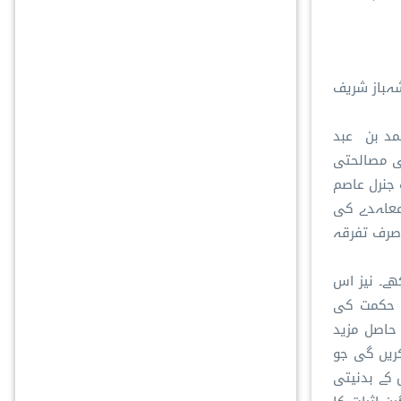
شہباز شریف
حمد بن عبد
کی مصالحتی
 جنرل عاصم
معاہدے کی
 صرف تفرقہ
ھے۔ نیز اس
ے حکمت کی
 حاصل مزید
کریں گی جو
 کے بدنیتی