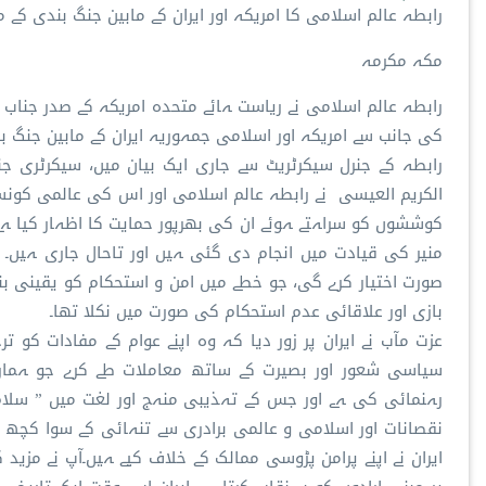
رابطہ عالم اسلامی کا امریکہ اور ایران کے مابین جنگ بندی کے 
مکہ مکرمہ
رابطہ عالم اسلامی نے ریاست ہائے متحدہ امریکہ کے صدر جناب
کی جانب سے امریکہ اور اسلامی جمہوریہ ایران کے مابین جنگ بن
رابطہ کے جنرل سیکرٹریٹ سے جاری ایک بیان میں، سیکرٹری ج
الکریم العیسی نے رابطہ عالم اسلامی اور اس کی عالمی کونس
کوششوں کو سراہتے ہوئے ان کی بھرپور حمایت کا اظہار کیا ہ
منیر کی قیادت میں انجام دی گئی ہیں اور تاحال جاری ہیں
صورت اختیار کرے گی، جو خطے میں امن و استحکام کو یقینی بنا
بازی اور علاقائی عدم استحکام کی صورت میں نکلا تھا۔
عزت مآب نے ایران پر زور دیا کہ وہ اپنے عوام کے مفادات کو 
سیاسی شعور اور بصیرت کے ساتھ معاملات طے کرے جو ہما
رہنمائی کی ہے اور جس کے تہذیبی منہج اور لغت میں ” سلام“
نقصانات اور اسلامی و عالمی برادری سے تنہائی کے سوا کچھ 
ایران نے اپنے پرامن پڑوسی ممالک کے خلاف کیے ہیں۔آپ نے مزید