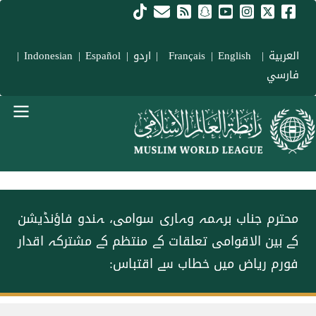
Skip to main conten
العربية
|
Français
English
|
|
اردو
|
Español
|
Indonesian
|
فارسي
menu urd
محترم جناب برہمہ وہاری سوامی، ہندو فاؤنڈیشن
کے بین الاقوامی تعلقات کے منتظم کے مشترکہ اقدار
فورم ریاض میں خطاب سے اقتباس:
Breadcrum