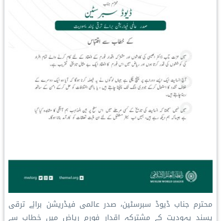
محترم جناب ڈیوڈ سبرسٹین، صدر عالمی فیڈریشن برائے ترقی
پسند یہودیت کے مشترکہ اقدار فورم ریاض میں خطاب سے