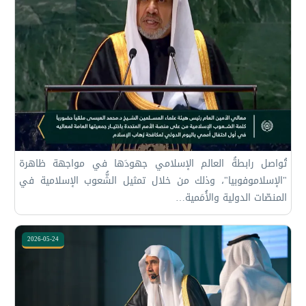
تُواصل ⁧‫رابطةُ العالم الإسلامي‬⁩ جهودَها في مواجهة ظاهرة
"الإسلاموفوبيا"، وذلك من خلال تمثيل الشُّعوب الإسلامية في
المنصّات الدولية والأُمَمية…
2026-05-24