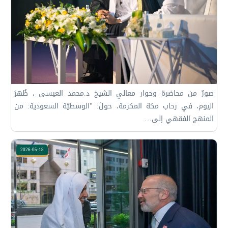
‏صورٌ من محاضرة وحوار معالي الشيخ د.⁧‫محمد العيسى‬⁩ ‬⁩، ظُهرَ
اليوم، في رحاب مكة المكرمة، حولَ: "الوسطيّة السعودية: من
المنهج الفقهي إلى…
2026-05-18