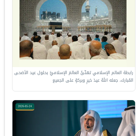
‏⁧‫رابطة العالم الإسلامي‬⁩ تهنّئُ العالمَ الإسلاميَّ بحلول ⁧‫عيد الأضحى‬⁩
المُبارك، جعله اللهُ عيدَ خيرٍ وبركةٍ على الجميع
2026-05-24