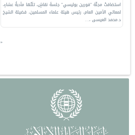
استضافتْ مجلّة "فورين بوليسي" جلسةَ نقاشٍ، تلَتْها مأدبةُ عشاءٍ،
لمعالي الأمين العام، رئيس هيئة علماء المسلمين، فضيلة الشيخ
د.⁧‫محمد العيسى‬⁩ ‬⁩،…
ترقيم الصفحات
ال
«