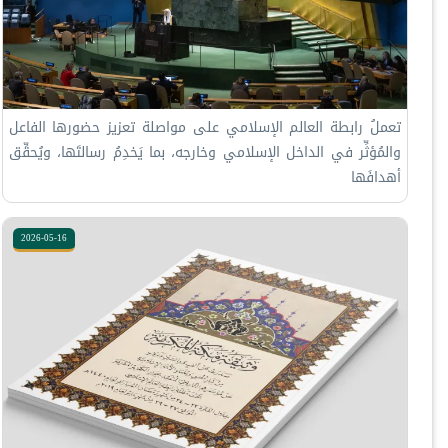
تعملُ ⁧‫رابطة العالم الإسلامي‬⁩ على مواصلة تعزيز حضورها الفاعل
والمُؤثِّر في الداخل الإسلامي وخارجه، بما يَخدِمُ رسالتَها، ويُحقِّق
أهدافَها
2026-05-16