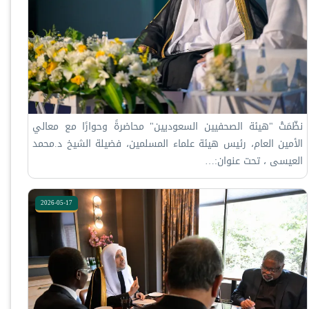
نظّمَتْ "هيئة الصحفيين السعوديين" محاضرةً وحوارًا مع معالي
الأمين العام، رئيس هيئة علماء المسلمين، فضيلة الشيخ د.⁧‫محمد
العيسى‬⁩ ‬⁩، تحت عنوان:…
2026-05-17