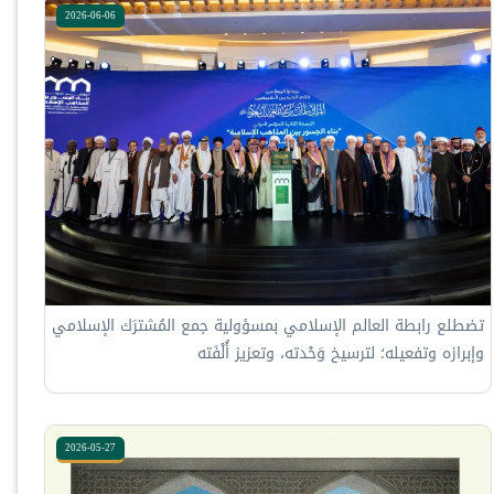
2026-06-06
تضطلع ⁧‫رابطة العالم الإسلامي‬⁩ بمسؤولية جمع المُشترَك الإسلامي
وإبرازه وتفعيله؛ لترسيخ وَحْدته، وتعزيز أُلْفَته
2026-05-27