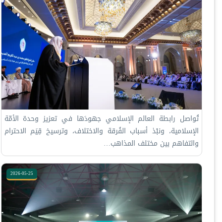
تُواصل ⁧‫رابطة العالم الإسلامي‬⁩ جهودَها في تعزيز وحدة الأمّة
الإسلامية، ونبْذ أسباب الفُرقة والاختلاف، وترسيخ قِيَم الاحترام
والتفاهم بين مختلف المذاهب…
2026-05-25