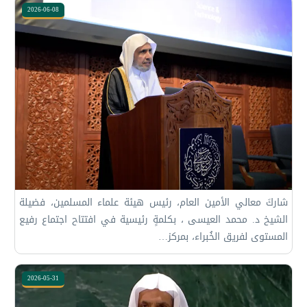
2026-06-08
شاركَ معالي الأمين العام، رئيس هيئة علماء المسلمين، فضيلة
الشيخ د. ⁧‫محمد العيسى‬⁩ ‬⁩، بكلمةٍ رئيسية في افتتاح اجتماع رفيع
المستوى لفريق الخُبراء، بمركز…
2026-05-31