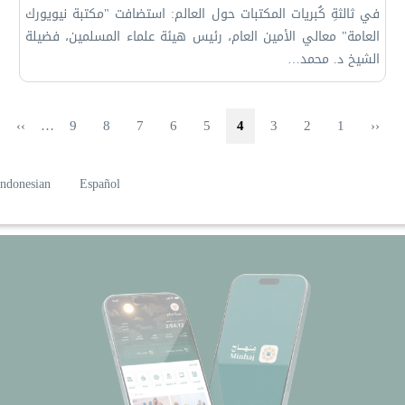
في ثالثةِ كُبريات المكتبات حول العالم: ‏استضافت "مكتبة نيويورك
العامة" معالي الأمين العام، رئيس هيئة علماء المسلمين، فضيلة
الشيخ د. ⁧‫محمد…
صفحة الأولى
الصفحة
الصفحة السابقة
الصفحة
الصفحة
الصفحة
الصفحة الحاليّة
الصفحة
الصفحة
الصفحة
الصفحة
الصفح
››
…
9
8
7
6
5
4
3
2
1
‹‹
Indonesian
Español