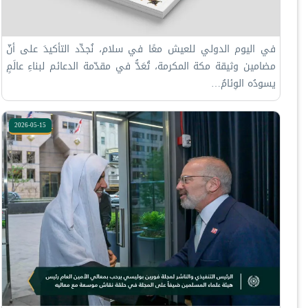
في اليوم الدولي للعيش معًا في سلام‬⁩، نُجدِّد التأكيدَ على أنّ
مضامين ⁧‫وثيقة مكة المكرمة‬⁩، تُعَدُّ في مقدّمة الدعائم لبناءِ عالَمٍ
يسودُه الوِئامُ…
2026-05-15