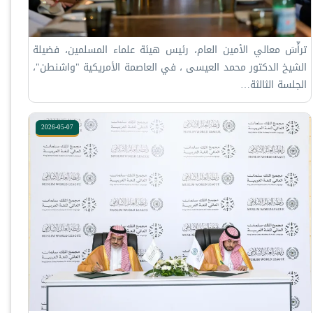
ترأّسَ معالي الأمين العام، رئيس هيئة علماء المسلمين، فضيلة
الشيخ الدكتور ⁧‫محمد العيسى‬⁩ ‬⁩، في العاصمة الأمريكية "واشنطن"،
الجلسة الثالثة…
2026-05-07