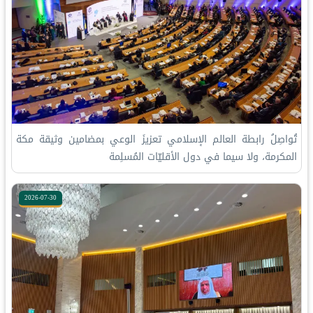
تُواصِلُ ⁧‫رابطة العالم الإسلامي‬⁩ تعزيزَ الوعي بمضامين وثيقة مكة
المكرمة، ولا سيما في دول الأقليّات المُسلِمة
2026-07-30