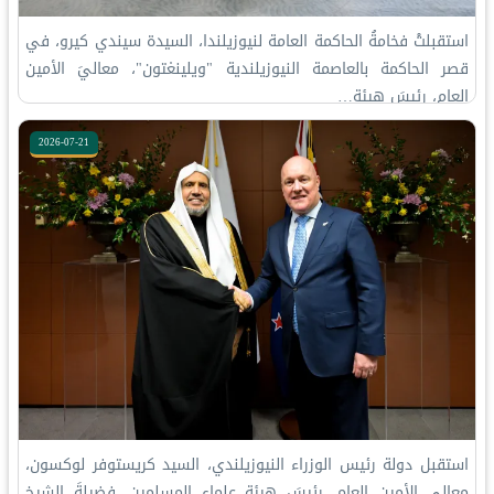
استقبلتْ فخامةُ الحاكمة العامة لنيوزيلندا، السيدة سيندي كيرو، في
قصر الحاكمة بالعاصمة النيوزيلندية "ويلينغتون"، معاليَ الأمين
العام، رئيسَ هيئة…
2026-07-21
استقبل دولة رئيس الوزراء النيوزيلندي، السيد كريستوفر لوكسون،
معالي الأمين العام، رئيسَ هيئة علماء المسلمين، فضيلةَ الشيخ