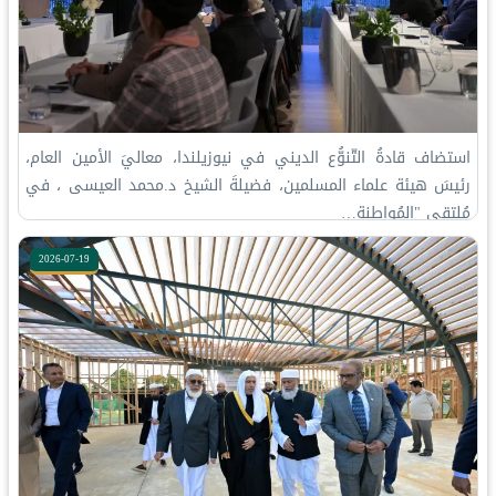
استضاف قادةُ التّنوُّع الديني في نيوزيلندا، معاليَ الأمين العام،
رئيسَ هيئة علماء المسلمين، فضيلةَ الشيخ د.⁧‫محمد العيسى‬⁩ ‬⁩، في
مُلتقى "المُواطنة…
2026-07-19