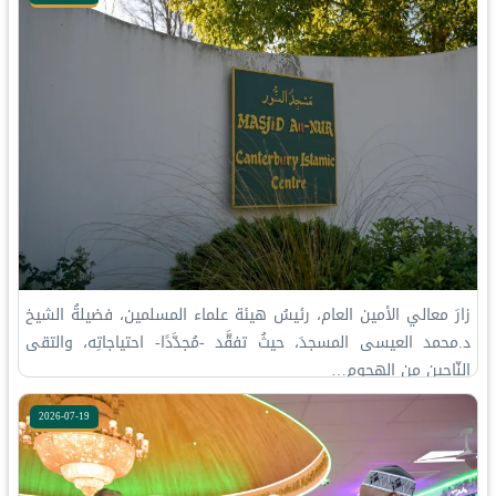
زارَ معالي الأمين العام، رئيسُ هيئة علماء المسلمين، فضيلةُ الشيخ
د.⁧‫محمد العيسى‬⁩‬⁩ المسجدَ، حيثُ تفقَّد -مُجدَّدًا- احتياجاتِه، والتقى
النّاجِين مِن الهجوم…
2026-07-19