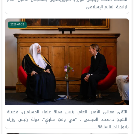
لرابطة العالم الإسلامي
2026-07-23
التقى معالي الأمين العام، رئيس هيئة علماء المسلمين، فضيلة
الشيخ د.⁧‫محمد العيسى‬⁩ ‬⁩، "في وقتٍ سابقٍ"، دولةَ رئيس وزراء
نيوزيلندا السابقة،…