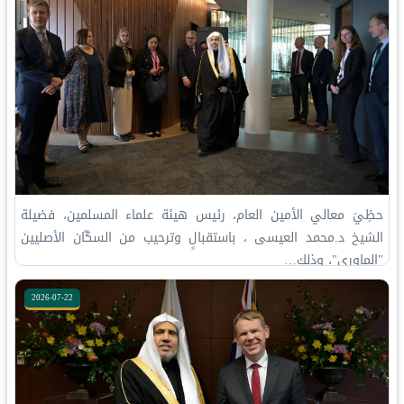
حظِيَ معالي الأمين العام، رئيس هيئة علماء المسلمين، فضيلة
الشيخ د.⁧‫محمد العيسى‬⁩ ‬⁩، باستقبالٍ وترحيب من السكّان الأصليين
"الماوري"، وذلك…
2026-07-22