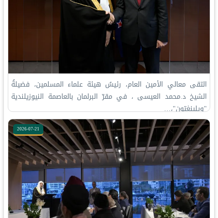
التقى معالي الأمين العام، رئيسُ هيئة علماء المسلمين، فضيلةُ
الشيخ د.⁧‫محمد العيسى‬⁩ ‬⁩، في مقرّ البرلمان بالعاصمة النيوزيلندية
"ويلينغتون"،…
2026-07-21