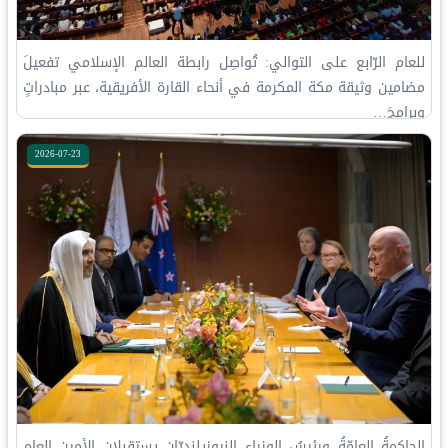
‏للعام الرّابع على التوالي: ‏تُواصِل ⁧‫رابطة العالم الإسلامي‬⁩ تفعيلَ
مضامين ⁧‫وثيقة مكة المكرمة‬⁩ في أنحاء القارة الأفريقية، عبر مبادراتٍ
وبرامجَ…
2026-07-23
الحاكمةُ العامّةُ ورئيسُ الوزراءِ النيوزيلنديّان يستقبلان الأمين العام