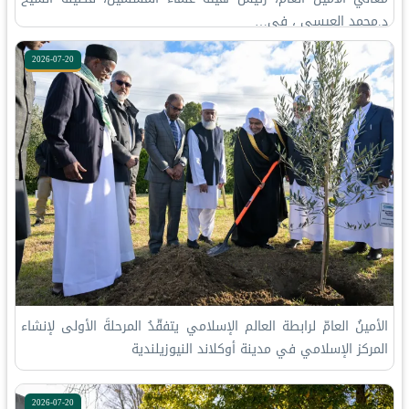
د.⁧‫محمد العيسى‬⁩ ‬⁩، في…
2026-07-20
الأمينُ العامّ لرابطة العالم الإسلامي يتفقّدُ المرحلةَ الأولى لإنشاء
المركز الإسلامي في مدينة أوكلاند النيوزيلندية
2026-07-20