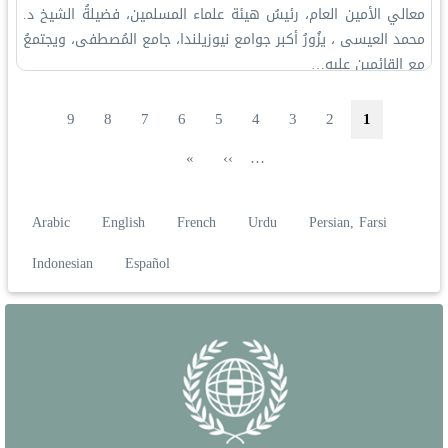
معالي الأمين العام، رئيسُ هيئة علماء المسلمين، فضيلةُ الشيخ د.
⁧‫محمد العيسى‬⁩ ‬⁩، يزُورُ أكبر جوامع نيوزيلندا، جامع المُصطفى، ويجتمعُ
مع القائمين عليه…
ترقيم الصفحات
الصفحة
الصفحة الحاليّة
الصفحة
الصفحة
الصفحة
الصفحة
الصفحة
الصفحة
الصفحة
9
8
7
6
5
4
3
2
1
الصفحة التالية
الصفحة الأخيرة
»
››
…
Arabic
English
French
Urdu
Persian, Farsi
Indonesian
Español