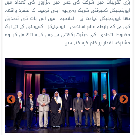
بڑی تقریبات میں شرکت کی جس میں ہزاروں کی تعداد میں
ایوینجلیکل کمیونٹی شریک رہی۔یہ اپنی نوعیت کا منفرد واقعہ
تھا ۔ایوینجلیکل قیادت نے اعلامیہ میں اس بات کی تصدیق
کی ہے کہ رابطہ عالم اسلامی ایونجلیکل کمیونٹی کے لئے ایک
مضبوط اتحادی کی حیثیت رکھتی ہے جس کے ساتھ مل کر وہ
مشترکہ اقدار پر کام کرسکتے ہیں۔