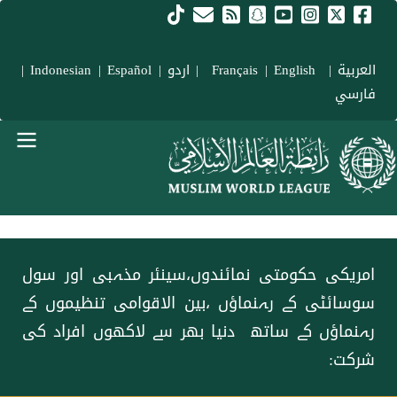
Skip to main conten
العربية
|
Français
English
|
|
اردو
|
Español
|
Indonesian
|
فارسي
menu urd
امریکی حکومتی نمائندوں،سینئر مذہبی اور سول
سوسائٹی کے رہنماؤں ،بین الاقوامی تنظیموں کے
رہنماؤں کے ساتھ دنیا بھر سے لاکھوں افراد کی
شرکت: