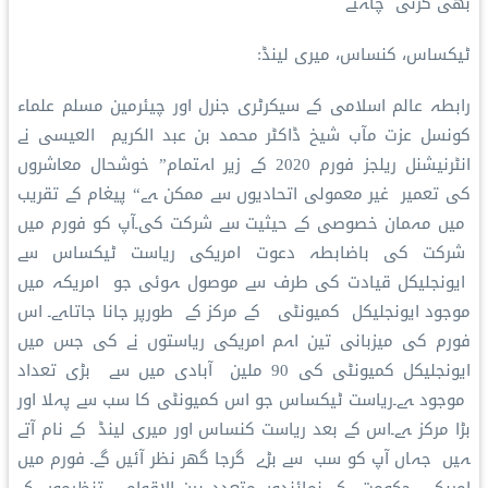
بھی کرنی چاہئے
ٹیکساس، کنساس، میری لینڈ:
رابطہ عالم اسلامی کے سیکرٹری جنرل اور چیئرمین مسلم علماء
کونسل عزت مآب شیخ ڈاکٹر محمد بن عبد الکریم العیسی نے
انٹرنیشنل ریلجز فورم 2020 کے زیر اہتمام” خوشحال معاشروں
کی تعمیر غیر معمولی اتحادیوں سے ممکن ہے“ پیغام کے تقریب
میں مہمان خصوصی کے حیثیت سے شرکت کی۔آپ کو فورم میں
شرکت کی باضابطہ دعوت امریکی ریاست ٹیکساس سے
ایونجلیکل قیادت کی طرف سے موصول ہوئی جو امریکہ میں
موجود ایونجلیکل کمیونٹی کے مرکز کے طورپر جانا جاتاہے۔ اس
فورم کی میزبانی تین اہم امریکی ریاستوں نے کی جس میں
ایونجلیکل کمیونٹی کی 90 ملین آبادی میں سے بڑی تعداد
موجود ہے۔ریاست ٹیکساس جو اس کمیونٹی کا سب سے پہلا اور
بڑا مرکز ہے۔اس کے بعد ریاست کنساس اور میری لینڈ کے نام آتے
ہیں جہاں آپ کو سب سے بڑے گرجا گھر نظر آئیں گے۔ فورم میں
امریکی حکومت کے نمائندوں،متعدد بین الاقوامی تنظیموں کے