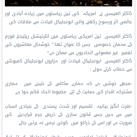
ڈاکٹر العیسی نے امریکہ کی تین ریاستوں میں زیادہ آبادی اور
عالمی اثر ورسوخ رکھنے والی ایونجلیکل قیادت سے ملاقات کی
ڈاکٹر العیسی تین امریکی ریاستوں میں انٹرنیشنل ریلیجنز فورم
کے مہمان خصوصی جس کا عنوان تھا:” خوشحال معاشروں کی
تعمیر غیر معمولی اتحادیوں سے ممکن ہے“
ڈاکٹر العیسی ایونجلیکل قیادت اور ہزاروں ایونجلیکل کمیونٹی
سے خطاب کرتے ہوئے :
-مجھے خوشی ہے کہ ہمارے مکالمے کے نتیجے میں ہماری
مشترکہ اقدار کی حمایت کے لئے مضبوط اتحاد قائم ہوا ہے
-نفرت انگیز بیانیہ تقسیم اور شدت پسندی کے بنیادی اسباب
میں سے ہیں جسے قانون سازی کے ذریعے جرم قراردینے کی
ضرورت ہے اور اس کے ذرائع میں کوئی نرمی نہ برتی جائے
-ایونجلیکل قیادت اعلامیہ میں: رابطہ ایونجلیکل کے لئے ایک