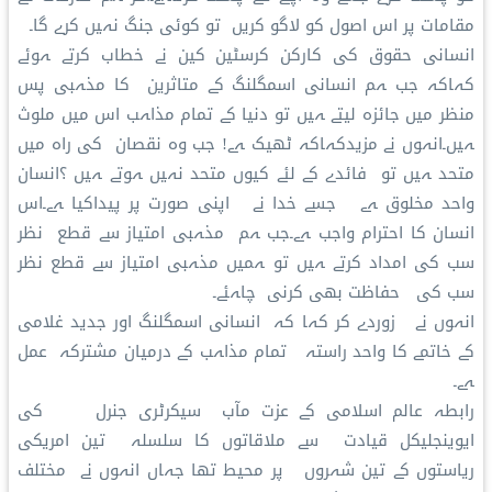
مقامات پر اس اصول کو لاگو کریں تو کوئی جنگ نہیں کرے گا۔
انسانی حقوق کی کارکن کرسٹین کین نے خطاب کرتے ہوئے
کہاکہ جب ہم انسانی اسمگلنگ کے متاثرین کا مذہبی پس
منظر میں جائزہ لیتے ہیں تو دنیا کے تمام مذاہب اس میں ملوث
ہیں۔انہوں نے مزیدکہاکہ ٹھیک ہے! جب وہ نقصان کی راہ میں
متحد ہیں تو فائدے کے لئے کیوں متحد نہیں ہوتے ہیں ؟انسان
واحد مخلوق ہے جسے خدا نے اپنی صورت پر پیداکیا ہے۔اس
انسان کا احترام واجب ہے۔جب ہم مذہبی امتیاز سے قطع نظر
سب کی امداد کرتے ہیں تو ہمیں مذہبی امتیاز سے قطع نظر
سب کی حفاظت بھی کرنی چاہئے۔
انہوں نے زوردے کر کہا کہ انسانی اسمگلنگ اور جدید غلامی
کے خاتمے کا واحد راستہ تمام مذاہب کے درمیان مشترکہ عمل
ہے۔
رابطہ عالم اسلامی کے عزت مآب سیکرٹری جنرل کی
ایوینجلیکل قیادت سے ملاقاتوں کا سلسلہ تین امریکی
ریاستوں کے تین شہروں پر محیط تھا جہاں انہوں نے مختلف