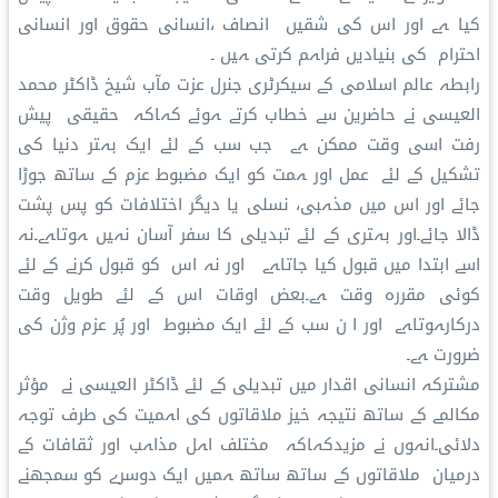
کیا ہے اور اس کی شقیں انصاف ،انسانی حقوق اور انسانی
احترام کی بنیادیں فراہم کرتی ہیں ۔
رابطہ عالم اسلامی کے سیکرٹری جنرل عزت مآب شیخ ڈاکٹر محمد
العیسی نے حاضرین سے خطاب کرتے ہوئے کہاکہ حقیقی پیش
رفت اسی وقت ممکن ہے جب سب کے لئے ایک بہتر دنیا کی
تشکیل کے لئے عمل اور ہمت کو ایک مضبوط عزم کے ساتھ جوڑا
جائے اور اس میں مذہبی، نسلی یا دیگر اختلافات کو پس پشت
ڈالا جائے۔اور بہتری کے لئے تبدیلی کا سفر آسان نہیں ہوتاہے۔نہ
اسے ابتدا میں قبول کیا جاتاہے اور نہ اس کو قبول کرنے کے لئے
کوئی مقررہ وقت ہے۔بعض اوقات اس کے لئے طویل وقت
درکارہوتاہے اور ا ن سب کے لئے ایک مضبوط اور پُر عزم وژن کی
ضرورت ہے۔
مشترکہ انسانی اقدار میں تبدیلی کے لئے ڈاکٹر العیسی نے مؤثر
مکالمے کے ساتھ نتیجہ خیز ملاقاتوں کی اہمیت کی طرف توجہ
دلائی۔انہوں نے مزیدکہاکہ مختلف اہل مذاہب اور ثقافات کے
درمیان ملاقاتوں کے ساتھ ساتھ ہمیں ایک دوسرے کو سمجھنے