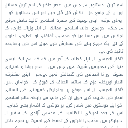
اہم ترین دستاویز ہے جس میں عصر حاضر کے اہم ترین مسائل
اور ان کے جامع حل تلاش کئے گئے ہیں اور اس دستاویز کو
پہلی مرتبہ اپنی نوعیت کی منفرد اسلامی تائید حاصل ہوئی
ہے جبکہ دوسری جانب اسلامی ممالک نے اپنے وزرائے خارجہ کے
اجلاس میں اس دستاویز کو مذہبی، ثقافتی اور تعلیمی اداروں
کے لئے ایک مرجع بنانے کی سفارش کرتے ہوئے اس کی باضابطہ
تائید کی ہے۔
ڈاکٹر العیسی نے اپنے خطاب کے آخر میں کہاکہ ہم ایک ایسی
دنیا کی تعمیرمیں شریک ہیں جس میں عدم رواداری،امتیازی
سلوک اور نا انصافی کی گنجائش نہیں ہے۔ہم اپنی مشترکہ
اقدار اورپختہ عزم کے ساتھ انصاف کے فروغ کے خواہاں ہیں۔
ڈاکٹر العیسی نے اس موقع پر ایونجلیکل کمیونٹی کی انسانی
اقدار کی تعریف کرتے ہوئے ان کی جانب سے رابطہ عالم اسلامی
کو اپنے دوستوں میں شمار کرنے پر خوشی کا اظہار بھی کیاہے۔
اس کے بعد امریکی انتظامیہ کے مذہبی آزادی کے سفیر نے
دنیابھر میں مذہبی اقلیتوں کے تحفظ کی اہمیت پر توجہ دلاتے