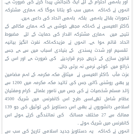
اور باہمی احترام کے لئے ایک گنجائش پیدا کرنے کی ضرورت ہے۔
انہوں نے کہاکہ ہمیں سب کو بتانا ہوگا کہ ہماری مشترکہ
تصورات بقائے باہمی بلکہ باہمی اتحاد کی داعی ہیں۔
ڈاکٹر العیسی نے کہاکہ مجھے خوشی ہے کہ ہمارے مکالمے کے
نتیجے میں ہماری مشترکہ اقدار کی حمایت کے لئے مضبوط
اتحاد قائم ہوا ہے۔ انہوں نے مزیدکہاکہ نفرت انگیز بیانیہ
تقسیم اور شدت پسندی کے بنیادی اسباب میں سے ہے جسے
قانون سازی کے ذریعے جرم قراردینے کی ضرورت ہے اور اس کے
ذرائع میں کوئی نرمی نہ برتی جائے۔
عزت مآب ڈاکٹر العیسی نے میثاق مکہ مکرمہ کے اہم مضامین
پر بھی روشنی ڈالی جس کی تائید مکہ مکرمہ میں 1200 سے
زائد مسلم شخصیات نے کی جس میں نامور علمائے کرام ومفتیان
عظام شامل تھے۔اسی طرح اس کانفرنس میں شریک 4500
اسلامی دانشوروں نے بھی اس دستاویز کی توثیق کی جو 139
ممالک سے 27 مختلف مسالک کی نمائندگی کرتے ہوئے اس
کانفرنس میں شریک ہوئے ۔
انہوں نے کہاکہ یہ دستاویز جدید اسلامی تاریخ کی سب سے