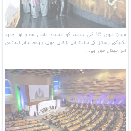
سیرتِ نبوی ﷺ کی خدمت کو مستند علمی منہج اور جدید
تکنیکی وسائل کے ساتھ آگے بڑھاتے ہوئے، رابطہ عالم اسلامی
اس میدان میں اپنے…