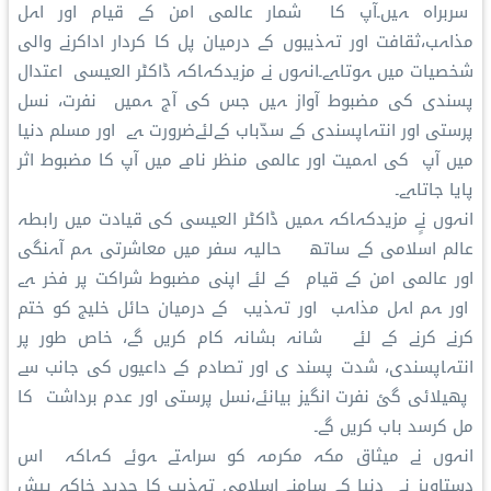
سربراہ ہیں۔آپ کا شمار عالمی امن کے قیام اور اہل
مذاہب،ثقافت اور تہذیبوں کے درمیان پل کا کردار اداکرنے والی
شخصیات میں ہوتاہے۔انہوں نے مزیدکہاکہ ڈاکٹر العیسی اعتدال
پسندی کی مضبوط آواز ہیں جس کی آج ہمیں نفرت، نسل
پرستی اور انتہاپسندی کے سدّباب کےلئےضرورت ہے اور مسلم دنیا
میں آپ کی اہمیت اور عالمی منظر نامے میں آپ کا مضبوط اثر
پایا جاتاہے۔
انہوں نےٍ مزیدکہاکہ ہمیں ڈاکٹر العیسی کی قیادت میں رابطہ
عالم اسلامی کے ساتھ حالیہ سفر میں معاشرتی ہم آہنگی
اور عالمی امن کے قیام کے لئے اپنی مضبوط شراکت پر فخر ہے
اور ہم اہل مذاہب اور تہذیب کے درمیان حائل خلیج کو ختم
کرنے کرنے کے لئے شانہ بشانہ کام کریں گے، خاص طور پر
انتہاپسندی، شدت پسند ی اور تصادم کے داعیوں کی جانب سے
پھیلائی گئ نفرت انگیز بیانئے،نسل پرستی اور عدم برداشت کا
مل کرسد باب کریں گے۔
انہوں نے میثاق مکہ مکرمہ کو سراہتے ہوئے کہاکہ اس
دستاویز نے دنیا کے سامنے اسلامی تہذیب کا جدید خاکہ پیش