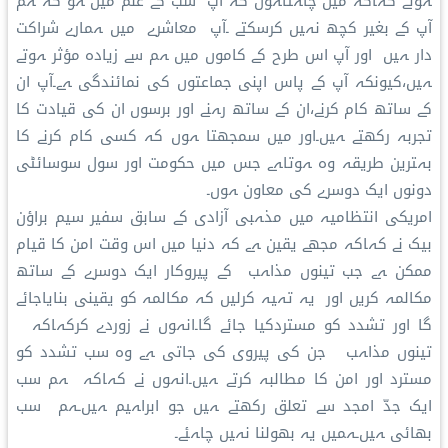
ہوئے کہاکہ میں چاہتاہوں کہ آپ سب کے علم میں ہو کہ ہم
آپ کے بغیر کچھ نہیں کرسکتے ۔آپ معاشرے میں ہمارے شراکت
دار ہیں اور آپ اس طرح کے کاموں میں ہم سے زیادہ مؤثر ہوتے
ہیں،کیونکہ آپ کے پاس اپنی جماعتوں کی نمائندگی ہے۔آپ ان
کے ساتھ کام کرنے،ان کے ساتھ رہنے اور برسوں ان کی قیادت کا
تجربہ رکھتے ہیں۔اور میں سمجھتا ہوں کہ کسی کام کرنے کا
بہترین طریقہ وہ ہوتاہے جس میں حکومت اور سول سوسائٹی
دونوں ایک دوسرے کی معاون ہوں۔
امریکی انتظامیہ میں مذہبی آزادی کے سابق سفیر سیم براؤن
بیک نے کہاکہ مجھے یقین ہے کہ دنیا میں اس وقت امن کا قیام
ممکن ہے جب تینوں مذاہب کے پیروکار ایک دوسرے کے ساتھ
مکالمہ کریں اور یہ تہیہ کرلیں کہ مکالمہ کو یقینی بنایاجائے
گا اور تشدد کو مستردکیا جائے گا۔انہوں نے زوردے کرکہاکہ
تینوں مذاہب جن کی پیروی کی جاتی ہے وہ سب تشدد کو
مسترد اور امن کا مطالبہ کرتے ہیں۔انہوں نے کہاکہ ہم سب
ایک جدّ امجد سے تعلق رکھتے ہیں جو ابراہیم ہیں۔ہم سب
بھائی ہیں۔ہمیں یہ بھولنا نہیں چاہئے۔