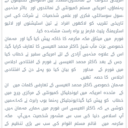
رہنماؤں، امریکی مسلم کمیونٹی کے نمائندوں اور بااثر مذہبی
،سول سوسائٹی، فکری اور علمی شخصیات نے شرکت کی۔ اس
تاریخی تقریب کو لاکھوں افراد نے تین اسٹیشنوں اور لائیو
اسٹریمنگ پلیٹ فارمز پر براہ راست مشاہدہ کیا۔
فورم میں میثاق مکہ مکرمہ کا خاکہ پیش کیا گیا اور مہمان
خصوصی عزت مآب شیخ ڈاکٹر محمد العیسی کا تعارف کرایا گیا۔
اس کے علاوہ مذہبی آزادی کے لئے امریکی سفیر نے خطاب کیا
جس کے بعد ڈاکٹر محمد العیسی نے فورم کے افتتاحی اجلاس
میں فورم کے محاور کو بیان کیا جو پہلے دن کے افتتاحی
اجلاس کا حصہ تھیں۔
مہمان خصوصی ڈاکٹر محمد العیسی کے تعارفی کلمات میں ان
کے متحدہ امریکہ میں ایونجلیکل کمیونٹی کے مرکزی چرچ میں
خطاب کو پیش کیا گیا۔ایونجلیکل رہنما بوب رابرٹ نے کہا:ہمیں
خوشی ہے کہ ڈاکٹر العیسی اس فورم میں ہمارے مہمان ہیں۔
آپ اسلامی دنیا کی سب سے مشہور شخصیت ہیں۔آپ مکہ
مکرمہ میں قائم مسلم اقوام کی سب سے بڑی تنظیم کے