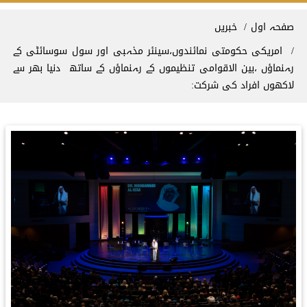
Breadcrum
صفحہ اول
خبریں
امریکی حکومتی نمائندوں،سینئر مذہبی اور سول سوسائٹی کے
رہنماؤں ،بین الاقوامی تنظیموں کے رہنماؤں کے ساتھ دنیا بھر سے
لاکھوں افراد کی شرکت: