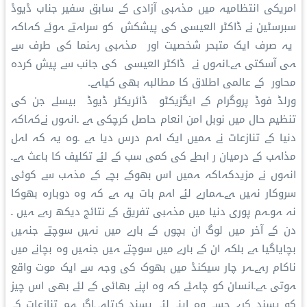
امريكی انتظامیہ میں مذہبی آزادی کے سابق سفیر جناب ڈیوڈ
سبرسٹین نے ڈاکٹر العیسی کی پیشکش کو سراہتے ہوئے کہاکہ
یہ صرف ایک متبحر شخصیت اور مذہبی رہنما کی طرف سے
ہی آسکتی ہے۔انہوں نے ڈاکٹر العیسی کی جانب سے پیش کردہ
محاور کے عالمی اطلاق کا مطالبہ بھی کیاہے۔
ورلڈ فوڈ پروگرام کے ایگزیکٹو ڈائریکٹر ڈیوڈ بیسلے جن کی
تنظیم حال میں نوبل امن انعام حاصل کرچکی ہے ۔انہوں نےکہاکہ
دنیا کے تنازعات نے ہمیں ایک اہم درس دیا ہے ۔وہ یہ کہ اہل
مذاہب کے درمیان ر ابطے کی کمی سب کے لئے تکلیف کا باعث ہے۔
انہوں نے مزیدکہاکہ ہمیں اس بھوکے بچے کے مذہب سے کوئی
سروکار نہیں ہے۔ہمارے لئے اہم بات یہ ہے کہ وہ دوبارہ بھوکا
نہ ہو۔ہم پوری دنیا میں مذہبی تفریق کے نتائج دیکھ رہے ہیں ۔
دن کے آخر میں لوگ ان بچوں کے بارے میں نہیں سوچتے جنہیں
بچایاگیا ہے بلکہ ان کے بارے میں سوچتے ہیں جنہیں وہ بچانے میں
ناکام رہے۔ہر چار سیکنڈ میں بھوک کی وجہ سے ایک موت واقع
ہوتی ہے۔انسان کو چاہئے کہ وہ اپنے بھائی کے لئے بھی اس چیز
کو پسند کرے جسے وہ اپنے لئے پسند کرتاہے۔اگر ہم تنازعات کے