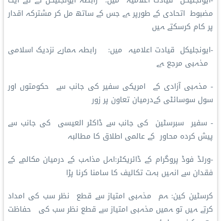
مضبوط اتحادی کے طورپر ہے جس کے ساتھ مل کر مشترکہ اقدار
پر کام کرسکتے ہیں
-ایونجلیکل قیادت اعلامیہ میں: رابطہ ہمارے نزدیک اسلامی
مذہبی مرجع ہے
- مذہبی آزادی کے امریکی سفیر کی جانب سے حکومتوں اور
سول سوسائٹی کےدرمیان تعاون پر زور
- سفیر سبرسٹین کی جانب سے ڈاکٹر العیسی کی جانب سے
پیش کردہ محاور کے عالمی اطلاق کا مطالبہ
-ورلڈ فوڈ پروگرام کے ڈائریکٹر:اہل مذاہب کے درمیان مکالمے کے
فقدان سے انہیں بہت تکالیف کا سامنا کرنا پڑا
کرسٹین کین: ہم مذہبی امتیاز سے قطع نظر سب کی امداد
کرتے ہیں تو ہمیں مذہبی امتیاز سے قطع نظر سب کی حفاظت