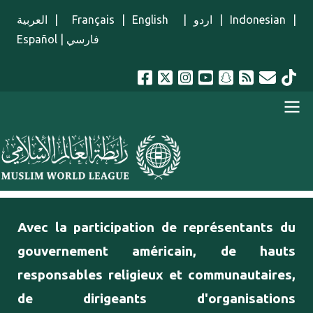
Aller au contenu principal
العربية
|
Français
|
English
|
اردو
|
Indonesian
|
Español
|
فارسي
menu french
Avec la participation de représentants du
gouvernement américain, de hauts
responsables religieux et communautaires,
de dirigeants d'organisations