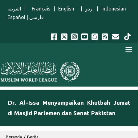
Lompat ke isi utama
العربية
|
Français
|
English
|
اردو
|
Indonesian
|
Español
|
فارسي
Menu Indonesian
Dr. Al-Issa Menyampaikan Khutbah Jumat
di Masjid Parlemen dan Senat Pakistan
Breadcrumb
Beranda
Berita