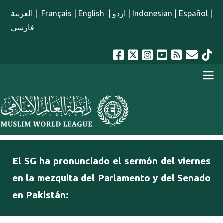
Pasar al contenido principal
العربية
|
Français
|
English
|
اردو
|
Indonesian
|
Español
|
فارسي
menu spanish
El SG ha pronunciado el sermón del viernes
en la mezquita del Parlamento y del Senado
en Pakistán: