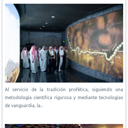
k
p
s
k
n
t
Al servicio de la tradición profética, siguiendo una
metodología científica rigurosa y mediante tecnologías
de vanguardia, la...